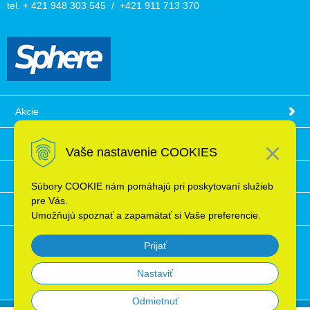
tel. + 421 948 303 545 / +421 911 713 370
Akcie
Obchodné podmienky
Vaše nastavenie COOKIES
Technické informácie
Súbory COOKIE nám pomáhajú pri poskytovaní služieb
pre Vás.
Ochrana osobných údajov
Umožňujú spoznať a zapamätať si Vaše preferencie.
Prijať
Nastaviť
Odmietnuť