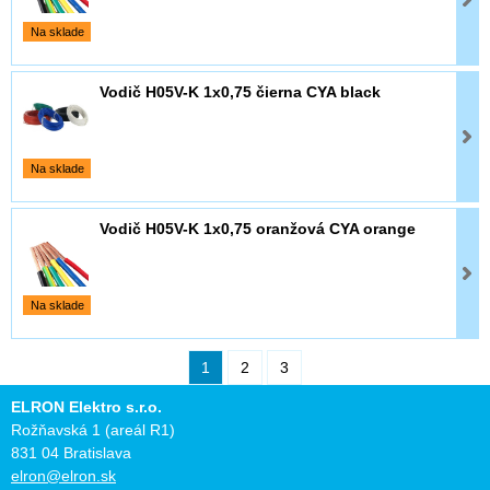
Na sklade
Vodič H05V-K 1x0,75 čierna CYA black
Na sklade
Vodič H05V-K 1x0,75 oranžová CYA orange
Na sklade
1
2
3
ELRON Elektro s.r.o.
Rožňavská 1 (areál R1)
831 04 Bratislava
elron@elron.sk