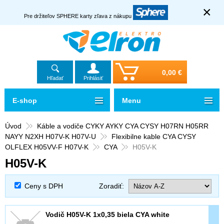
×
Pre držiteľov SPHERE karty zľava z nákupu
0,00 €
Hľadať
Prihlásiť
E-shop
Menu
Úvod
Káble a vodiče CYKY AYKY CYA CYSY H07RN H05RR
NAYY N2XH H07V-K H07V-U
Flexibilne kable CYA CYSY
OLFLEX H05VV-F H07V-K
CYA
H05V-K
H05V-K
Ceny s DPH
Zoradiť:
Vodič H05V-K 1x0,35 biela CYA white