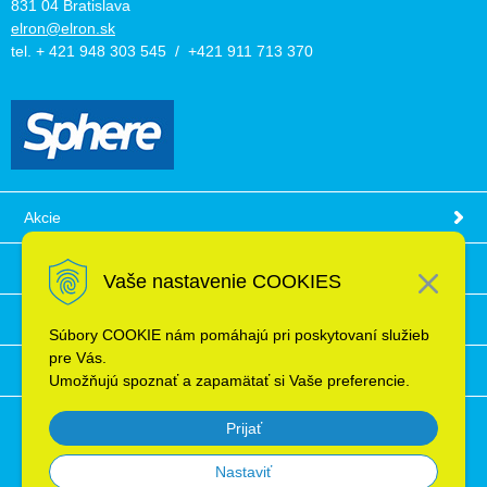
831 04 Bratislava
elron@elron.sk
tel. + 421 948 303 545 / +421 911 713 370
Akcie
Obchodné podmienky
Vaše nastavenie COOKIES
Technické informácie
Súbory COOKIE nám pomáhajú pri poskytovaní služieb
pre Vás.
Ochrana osobných údajov
Umožňujú spoznať a zapamätať si Vaše preferencie.
Prijať
Nastaviť