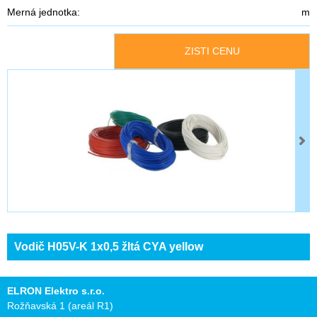
Merná jednotka:
m
ZISTI CENU
Vodič H05V-K 1x0,5 žltá CYA yellow
ELRON Elektro s.r.o.
Rožňavská 1 (areál R1)