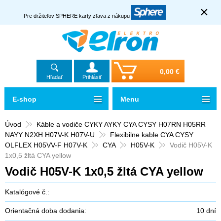
×
Pre držiteľov SPHERE karty zľava z nákupu
0,00 €
Hľadať
Prihlásiť
E-shop
Menu
Úvod
Káble a vodiče CYKY AYKY CYA CYSY H07RN H05RR
NAYY N2XH H07V-K H07V-U
Flexibilne kable CYA CYSY
OLFLEX H05VV-F H07V-K
CYA
H05V-K
Vodič H05V-K
1x0,5 žltá CYA yellow
Vodič H05V-K 1x0,5 žltá CYA yellow
Katalógové č.:
Orientačná doba dodania:
10 dní