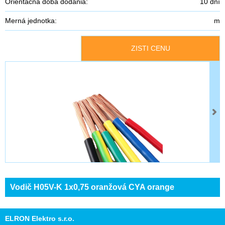
Orientačná doba dodania:
10 dní
Merná jednotka:
m
ZISTI CENU
Vodič H05V-K 1x0,75 oranžová CYA orange
ELRON Elektro s.r.o.