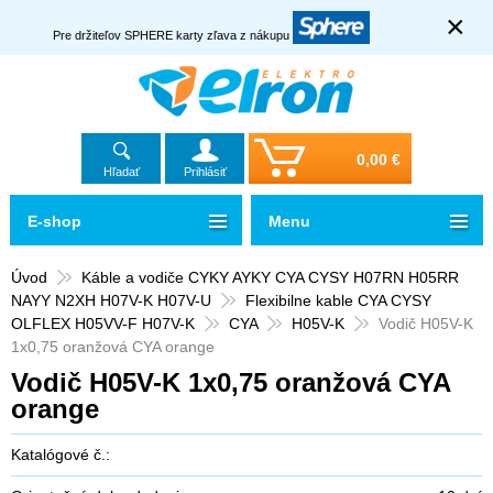
×
Pre držiteľov SPHERE karty zľava z nákupu
0,00 €
Hľadať
Prihlásiť
E-shop
Menu
Úvod
Káble a vodiče CYKY AYKY CYA CYSY H07RN H05RR
NAYY N2XH H07V-K H07V-U
Flexibilne kable CYA CYSY
OLFLEX H05VV-F H07V-K
CYA
H05V-K
Vodič H05V-K
1x0,75 oranžová CYA orange
Vodič H05V-K 1x0,75 oranžová CYA
orange
Katalógové č.: