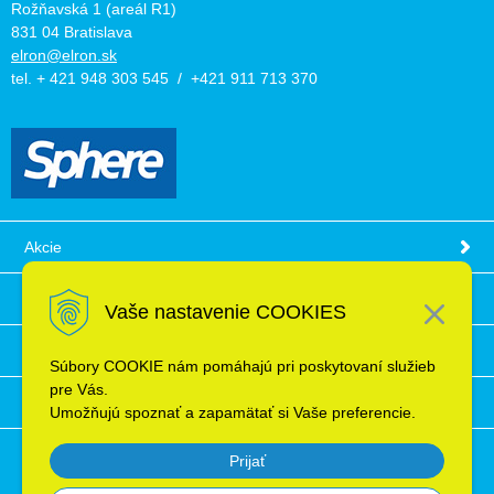
Rožňavská 1 (areál R1)
831 04 Bratislava
elron@elron.sk
tel. + 421 948 303 545 / +421 911 713 370
Akcie
Obchodné podmienky
Vaše nastavenie COOKIES
Technické informácie
Súbory COOKIE nám pomáhajú pri poskytovaní služieb
pre Vás.
Ochrana osobných údajov
Umožňujú spoznať a zapamätať si Vaše preferencie.
Prijať