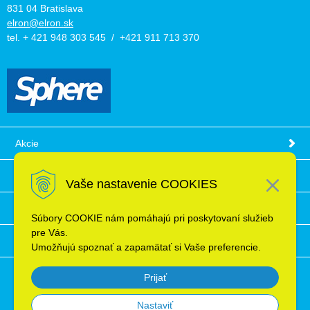
831 04 Bratislava
elron@elron.sk
tel. + 421 948 303 545 / +421 911 713 370
Akcie
Obchodné podmienky
Vaše nastavenie COOKIES
Technické informácie
Súbory COOKIE nám pomáhajú pri poskytovaní služieb
pre Vás.
Ochrana osobných údajov
Umožňujú spoznať a zapamätať si Vaše preferencie.
Prijať
Nastaviť