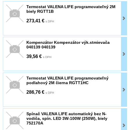
Termostat VALENA LIFE programovateľný 2M
biely RGTT1B
273,41 €
s DPH
Kompenzátor Kompenzátor výk.stmievača
040139 040139
39,56 €
s DPH
Termostat VALENA LIFE programovateľný
podlahový 2M čierna RGTT1HC
286,76 €
s DPH
Spínač VALENA LIFE automatický bez N-
vodiča, spín. LED 3W-100W (250W), biely
752170A