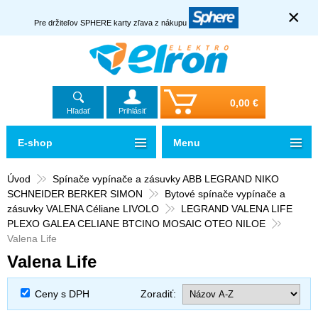
×
Pre držiteľov SPHERE karty zľava z nákupu
0,00 €
Hľadať
Prihlásiť
E-shop
Menu
Úvod
Spínače vypínače a zásuvky ABB LEGRAND NIKO
SCHNEIDER BERKER SIMON
Bytové spínače vypínače a
zásuvky VALENA Céliane LIVOLO
LEGRAND VALENA LIFE
PLEXO GALEA CELIANE BTCINO MOSAIC OTEO NILOE
Valena Life
Valena Life
Ceny s DPH
Zoradiť: