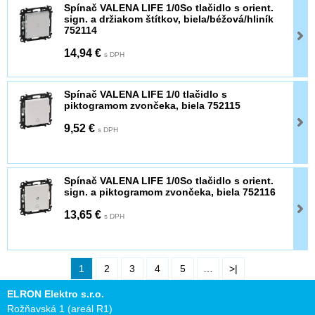
Spínač VALENA LIFE 1/0So tlačidlo s orient.
sign. a držiakom štítkov, biela/béžová/hliník
752114
14,94 €
s DPH
Spínač VALENA LIFE 1/0 tlačidlo s
piktogramom zvončeka, biela 752115
9,52 €
s DPH
Spínač VALENA LIFE 1/0So tlačidlo s orient.
sign. a piktogramom zvončeka, biela 752116
13,65 €
s DPH
1
2
3
4
5
…
>|
ELRON Elektro s.r.o.
Rožňavská 1 (areál R1)