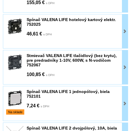
155,05 €
s DPH
Spínač VALENA LIFE hotelový kartový elektr.
752025
46,61 €
s DPH
Stmievač VALENA LIFE tlačidlový (bez krytu),
pre predradníky 1-10V, 600W, s N-vodičom
752067
100,85 €
s DPH
Spínač VALENA LIFE 1 jednopólový, biela
752101
7,24 €
s DPH
Na sklade
Spínač VALENA LIFE 2 dvojpólový, 10A, biela