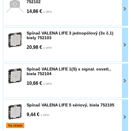
752102
14,86 €
s DPH
Spínač VALENA LIFE 3 jednopólový (3x č.1)
biely 752103
20,98 €
s DPH
Spínač VALENA LIFE 1(S) s signal. osvetl.,
biela 752104
10,66 €
s DPH
Spínač VALENA LIFE 5 sériový, biela 752105
9,44 €
s DPH
Na sklade