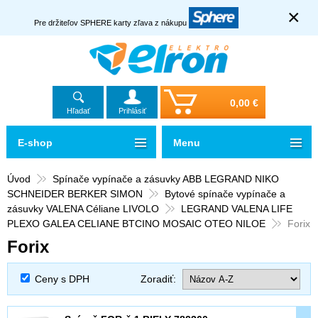
×
Pre držiteľov SPHERE karty zľava z nákupu
0,00 €
Hľadať
Prihlásiť
E-shop
Menu
Úvod
Spínače vypínače a zásuvky ABB LEGRAND NIKO
SCHNEIDER BERKER SIMON
Bytové spínače vypínače a
zásuvky VALENA Céliane LIVOLO
LEGRAND VALENA LIFE
PLEXO GALEA CELIANE BTCINO MOSAIC OTEO NILOE
Forix
Forix
Ceny s DPH
Zoradiť: