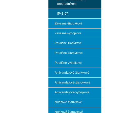
predradníkom
IP43-67
Závesné-žiarovkové
Závesné-výbojkové
Pouličné-žiarivkové
Pouličné-žiarovkové
Pouličné-výbojkové
Antivandalové-žiarivkové
Antivandalové-žiarovkové
Antivandalové-výbojkové
Núdzové-žiarivkové
Núdzové-žiarovkové