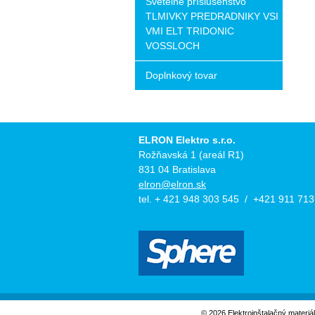
Svetelné príslušenstvo
TLMIVKY PREDRADNIKY VSI
VMI ELT TRIDONIC
VOSSLOCH
Doplnkový tovar
ELRON Elektro s.r.o.
Rožňavská 1 (areál R1)
831 04 Bratislava
elron@elron.sk
tel. + 421 948 303 545 / +421 911 713
© 2026 Elektroinštalačný materiá