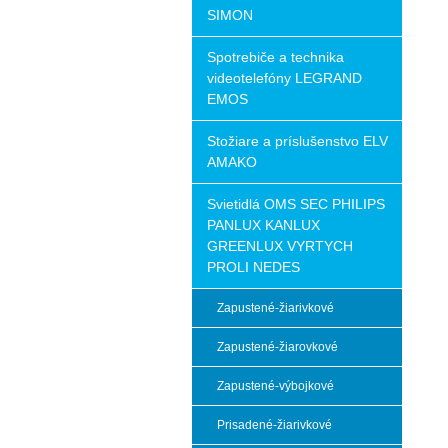
SIMON
Spotrebiče a technika
videotelefóny LEGRAND
EMOS
Stožiare a príslušenstvo ELV
AMAKO
Svietidlá OMS SEC PHILIPS
PANLUX KANLUX
GREENLUX VYRTYCH
PROLI NEDES
Zapustené-žiarivkové
Zapustené-žiarovkové
Zapustené-výbojkové
Prisadené-žiarivkové