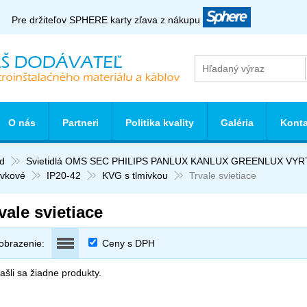
Pre držiteľov SPHERE karty zľava z nákupu
O nás
Partneri
Politika kvality
Galéria
Konta
d
Svietidlá OMS SEC PHILIPS PANLUX KANLUX GREENLUX VY
ivkové
IP20-42
KVG s tlmivkou
Trvale svietiace
vale svietiace
obrazenie:
Ceny s DPH
šli sa žiadne produkty.