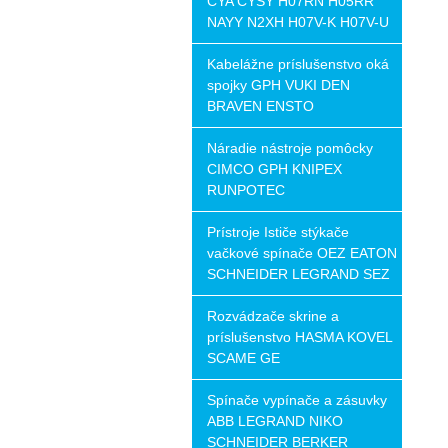
CYA CYSY H07RN H05RR
NAYY N2XH H07V-K H07V-U
Kabelážne príslušenstvo oká
spojky GPH VUKI DEN
BRAVEN ENSTO
Náradie nástroje pomôcky
CIMCO GPH KNIPEX
RUNPOTEC
Prístroje Ističe stýkače
vačkové spínače OEZ EATON
SCHNEIDER LEGRAND SEZ
Rozvádzače skrine a
príslušenstvo HASMA KOVEL
SCAME GE
Spínače vypínače a zásuvky
ABB LEGRAND NIKO
SCHNEIDER BERKER