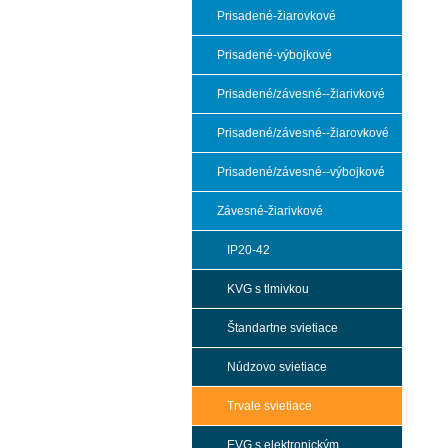
Prisadené-žiarovkové
Prisadené-výbojkové
Prisadené/závesné--žiarivkové
Prisadené/závesné--žiarovkové
Prisadené/závesné--výbojkové
Závesné-žiarivkové
IP20-42
KVG s tlmivkou
Štandartne svietiace
Núdzovo svietiace
Trvale svietiace
EVG s elektronickým