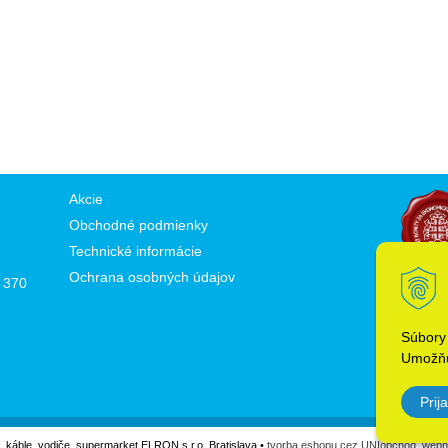
Akcie
Obchodné podmienky
Technické informácie
Ochrana osobných údajov
 370
Súbory
Umožňu
Prija
l, káble, vodiče, supermarket ELRON s.r.o. Bratislava •
tvorba eshopu cez UNIobchod
,
webh