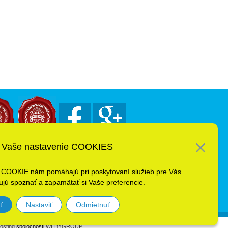
Vaše nastavenie COOKIES
 COOKIE nám pomáhajú pri poskytovaní služieb pre Vás.
jú spoznať a zapamätať si Vaše preferencie.
ť
Nastaviť
Odmietnuť
osting
spoločnosti
WEBYGROUP