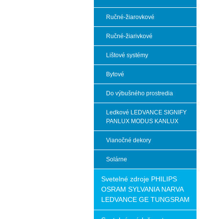
Ručné-žiarovkové
Ručné-žiarivkové
Lištové systémy
Bytové
Do výbušného prostredia
Ledkové LEDVANCE SIGNIFY
PANLUX MODUS KANLUX
Vianočné dekory
Solárne
Svetelné zdroje PHILIPS
OSRAM SYLVANIA NARVA
LEDVANCE GE TUNGSRAM