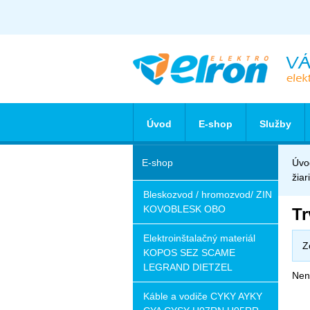
Úvod
E-shop
Služby
E-shop
Úvo
žiar
Bleskozvod / hromozvod/ ZIN
KOVOBLESK OBO
Tr
Elektroinštalačný materiál
Z
KOPOS SEZ SCAME
LEGRAND DIETZEL
Nena
Káble a vodiče CYKY AYKY