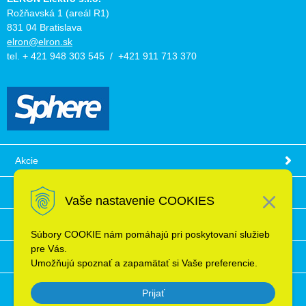
Rožňavská 1 (areál R1)
831 04 Bratislava
elron@elron.sk
tel. + 421 948 303 545 / +421 911 713 370
Akcie
Obchodné podmienky
Vaše nastavenie COOKIES
Technické informácie
Súbory COOKIE nám pomáhajú pri poskytovaní služieb
pre Vás.
Ochrana osobných údajov
Umožňujú spoznať a zapamätať si Vaše preferencie.
Prijať