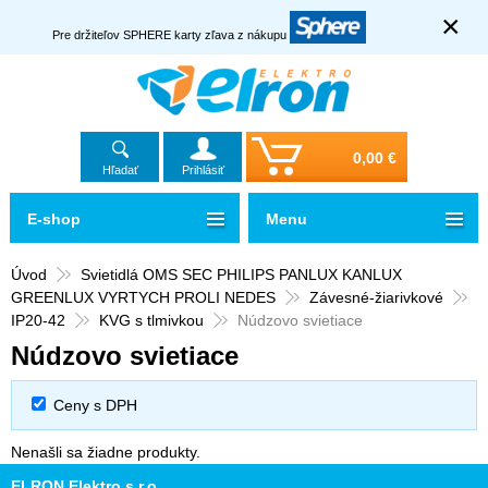
×
Pre držiteľov SPHERE karty zľava z nákupu
0,00 €
Hľadať
Prihlásiť
E-shop
Menu
Úvod
Svietidlá OMS SEC PHILIPS PANLUX KANLUX
GREENLUX VYRTYCH PROLI NEDES
Závesné-žiarivkové
IP20-42
KVG s tlmivkou
Núdzovo svietiace
Núdzovo svietiace
Ceny s DPH
Nenašli sa žiadne produkty.
ELRON Elektro s.r.o.