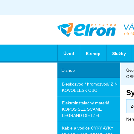
Úvod
E-shop
Služby
E-shop
Úvo
OS
Bleskozvod / hromozvod/ ZIN
KOVOBLESK OBO
Sy
Elektroinštalačný materiál
Z
KOPOS SEZ SCAME
LEGRAND DIETZEL
Nena
Káble a vodiče CYKY AYKY