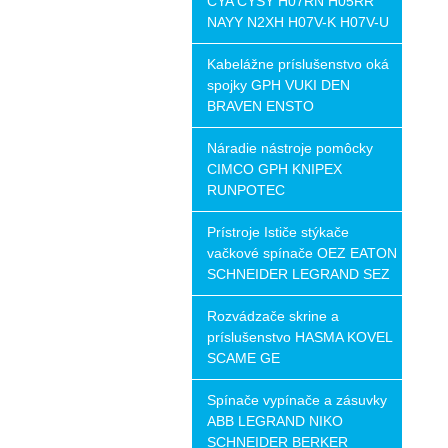
CYA CYSY H07RN H05RR
NAYY N2XH H07V-K H07V-U
Kabelážne príslušenstvo oká
spojky GPH VUKI DEN
BRAVEN ENSTO
Náradie nástroje pomôcky
CIMCO GPH KNIPEX
RUNPOTEC
Prístroje Ističe stýkače
vačkové spínače OEZ EATON
SCHNEIDER LEGRAND SEZ
Rozvádzače skrine a
príslušenstvo HASMA KOVEL
SCAME GE
Spínače vypínače a zásuvky
ABB LEGRAND NIKO
SCHNEIDER BERKER