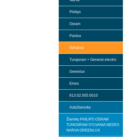
Narva
Philips
Osram
Panlux
Sylvánia
Tungsram + General electric
Greenlux
Emos
813.02.005.0010
Autožiarovky
Žiarivky PHILIPS OSRAM
TUNGSRAM SYLVANIA NEDES
NARVA GREENLUX