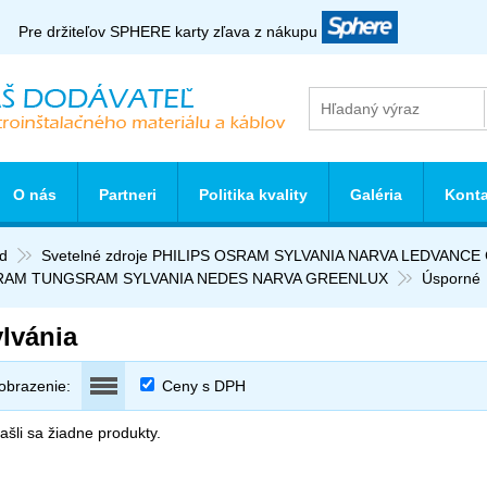
Pre držiteľov SPHERE karty zľava z nákupu
O nás
Partneri
Politika kvality
Galéria
Konta
d
Svetelné zdroje PHILIPS OSRAM SYLVANIA NARVA LEDVANC
RAM TUNGSRAM SYLVANIA NEDES NARVA GREENLUX
Úsporné
lvánia
obrazenie:
Ceny s DPH
šli sa žiadne produkty.