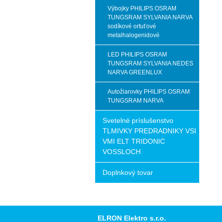
Výbojky PHILIPS OSRAM
TUNGSRAM SYLVANIA NARVA
sodíkové ortuťové
metalhalogenidové
LED PHILIPS OSRAM
TUNGSRAM SYLVANIA NEDES
NARVA GREENLUX
Autožiarovky PHILIPS OSRAM
TUNGSRAM NARVA
Svetelné príslušenstvo
TLMIVKY PREDRADNIKY VSI
VMI ELT TRIDONIC
VOSSLOCH
Doplnkový tovar
ELRON Elektro s.r.o.