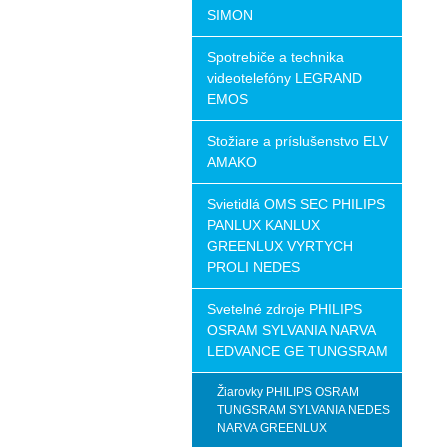
SIMON
Spotrebiče a technika
videotelefóny LEGRAND
EMOS
Stožiare a príslušenstvo ELV
AMAKO
Svietidlá OMS SEC PHILIPS
PANLUX KANLUX
GREENLUX VYRTYCH
PROLI NEDES
Svetelné zdroje PHILIPS
OSRAM SYLVANIA NARVA
LEDVANCE GE TUNGSRAM
Žiarovky PHILIPS OSRAM
TUNGSRAM SYLVANIA NEDES
NARVA GREENLUX