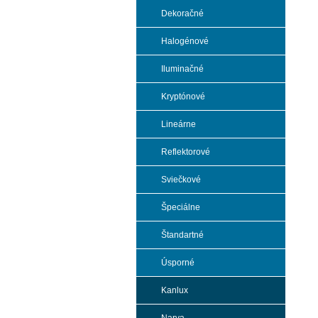
Dekoračné
Halogénové
Iluminačné
Kryptónové
Lineárne
Reflektorové
Sviečkové
Špeciálne
Štandartné
Úsporné
Kanlux