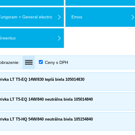
Tungsram + General electric
Emos
Greenlux
obrazenie:
Ceny s DPH
rivka LT T5-EQ 14W/830 teplá biela 105014830
rivka LT T5-EQ 14W/840 neutrálna biela 105014840
rivka LT T5-HQ 54W/840 neutrálna biela 105154840