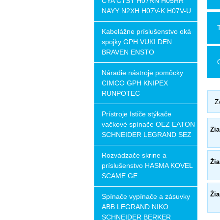
CYA CYSY H07RN H05RR
NAYY N2XH H07V-K H07V-U
Kabelážne príslušenstvo oká
spojky GPH VUKI DEN
BRAVEN ENSTO
Náradie nástroje pomôcky
CIMCO GPH KNIPEX
RUNPOTEC
Z
Prístroje Ističe stýkače
vačkové spínače OEZ EATON
Žia
SCHNEIDER LEGRAND SEZ
Rozvádzače skrine a
Žia
príslušenstvo HASMA KOVEL
SCAME GE
Žia
Spínače vypínače a zásuvky
ABB LEGRAND NIKO
SCHNEIDER BERKER