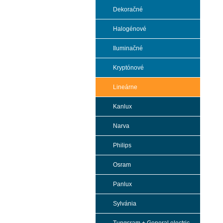
Dekoračné
Halogénové
Iluminačné
Kryptónové
Lineárne
Kanlux
Narva
Philips
Osram
Panlux
Sylvánia