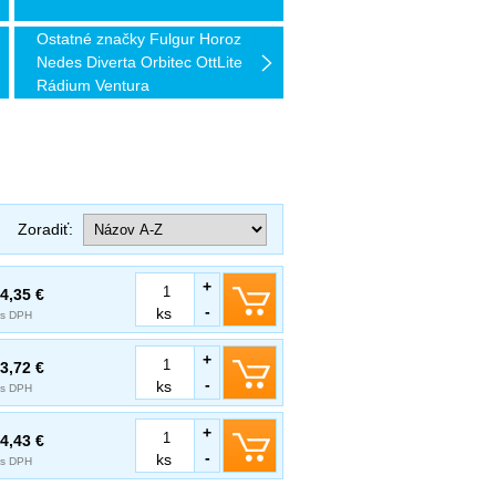
Ostatné značky Fulgur Horoz
Nedes Diverta Orbitec OttLite
Rádium Ventura
Zoradiť:
+
4,35 €
-
ks
s DPH
+
3,72 €
-
ks
s DPH
+
4,43 €
-
ks
s DPH