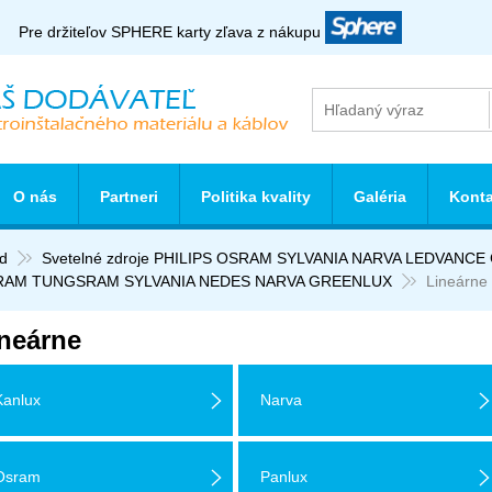
Pre držiteľov SPHERE karty zľava z nákupu
O nás
Partneri
Politika kvality
Galéria
Konta
d
Svetelné zdroje PHILIPS OSRAM SYLVANIA NARVA LEDVANC
RAM TUNGSRAM SYLVANIA NEDES NARVA GREENLUX
Lineárne
neárne
Kanlux
Narva
Osram
Panlux