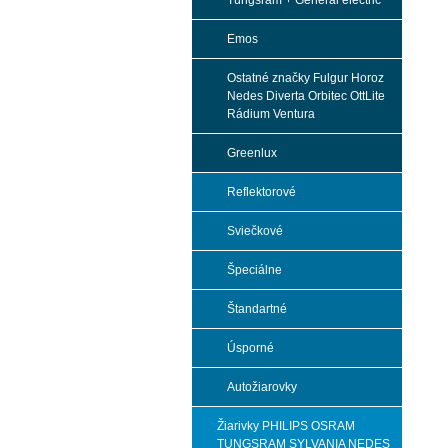
Tungsram + General electric
Emos
Ostatné značky Fulgur Horoz
Nedes Diverta Orbitec OttLite
Rádium Ventura
Greenlux
Reflektorové
Sviečkové
Špeciálne
Štandartné
Úsporné
Autožiarovky
Žiarivky PHILIPS OSRAM
TUNGSRAM SYLVANIA NEDES