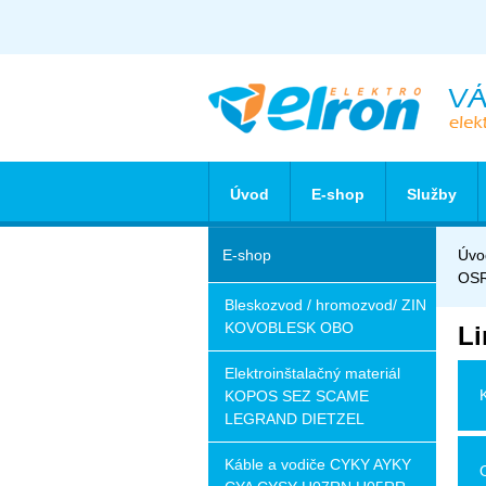
Úvod
E-shop
Služby
E-shop
Úvo
OS
Bleskozvod / hromozvod/ ZIN
KOVOBLESK OBO
Li
Elektroinštalačný materiál
KOPOS SEZ SCAME
LEGRAND DIETZEL
Káble a vodiče CYKY AYKY