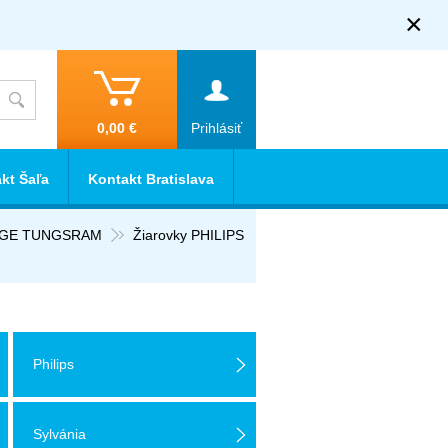
×
0,00 €
Prihlásiť
kt Šaľa
Kontakt Bratislava
E GE TUNGSRAM
Žiarovky PHILIPS
Philips
Sylvánia