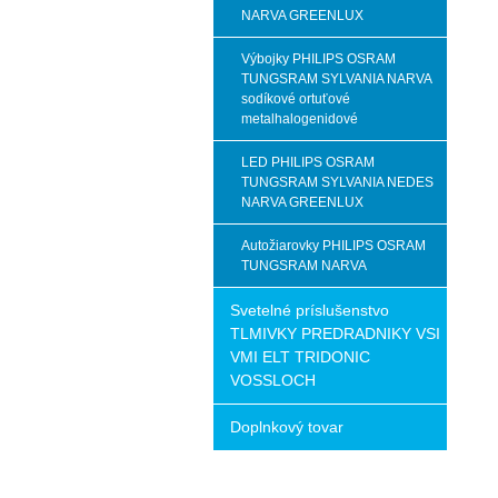
NARVA GREENLUX
Výbojky PHILIPS OSRAM
TUNGSRAM SYLVANIA NARVA
sodíkové ortuťové
metalhalogenidové
LED PHILIPS OSRAM
TUNGSRAM SYLVANIA NEDES
NARVA GREENLUX
Autožiarovky PHILIPS OSRAM
TUNGSRAM NARVA
Svetelné príslušenstvo
TLMIVKY PREDRADNIKY VSI
VMI ELT TRIDONIC
VOSSLOCH
Doplnkový tovar