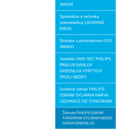
SIMON
Spotrebiče a technika
videotelefóny LEGRAND
EMOS
Stožiare a príslušenstvo ELV
AMAKO
Svietidlá OMS SEC PHILIPS
PANLUX KANLUX
GREENLUX VYRTYCH
PROLI NEDES
Svetelné zdroje PHILIPS
OSRAM SYLVANIA NARVA
LEDVANCE GE TUNGSRAM
Žiarovky PHILIPS OSRAM
TUNGSRAM SYLVANIA NEDES
NARVA GREENLUX