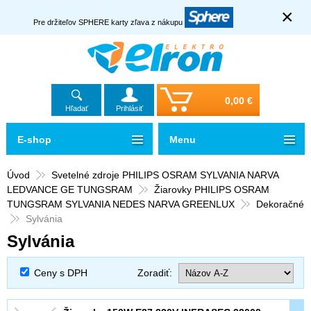
×
Pre držiteľov SPHERE karty zľava z nákupu
0,00 €
Hľadať
Prihlásiť
E-shop
Menu
Úvod
Svetelné zdroje PHILIPS OSRAM SYLVANIA NARVA
LEDVANCE GE TUNGSRAM
Žiarovky PHILIPS OSRAM
TUNGSRAM SYLVANIA NEDES NARVA GREENLUX
Dekoračné
Sylvánia
Sylvánia
Ceny s DPH
Zoradiť: