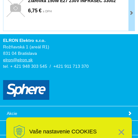
Žiarovka 150W E27 230V INFRASEC 33002
6,75 €
s DPH
ELRON Elektro s.r.o.
Rožňavská 1 (areál R1)
831 04 Bratislava
elron@elron.sk
tel. + 421 948 303 545 / +421 911 713 370
Akcie
Obchodné podmienky
Vaše nastavenie COOKIES