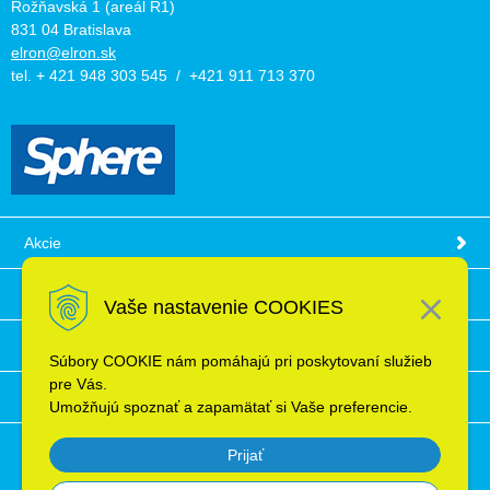
Rožňavská 1 (areál R1)
831 04 Bratislava
elron@elron.sk
tel. + 421 948 303 545 / +421 911 713 370
Akcie
Obchodné podmienky
Vaše nastavenie COOKIES
Technické informácie
Súbory COOKIE nám pomáhajú pri poskytovaní služieb
pre Vás.
Ochrana osobných údajov
Umožňujú spoznať a zapamätať si Vaše preferencie.
Prijať