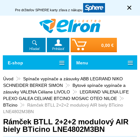
×
Pre držiteľov SPHERE karty zľava z nákupu
0,00 €
Hľadať
Prihlásiť
E-shop
Menu
Úvod
Spínače vypínače a zásuvky ABB LEGRAND NIKO
SCHNEIDER BERKER SIMON
Bytové spínače vypínače a
zásuvky VALENA Céliane LIVOLO
LEGRAND VALENA LIFE
PLEXO GALEA CELIANE BTCINO MOSAIC OTEO NILOE
BTicino
Rámček BTLL 2+2+2 modulový AIR biely BTicino
LNE4802M3BN
Rámček BTLL 2+2+2 modulový AIR
biely BTicino LNE4802M3BN