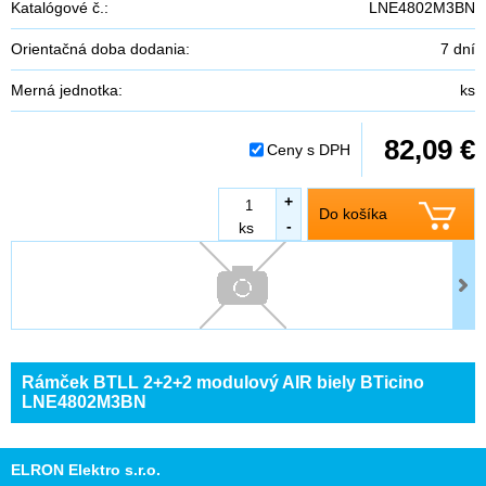
Katalógové č.:
LNE4802M3BN
Orientačná doba dodania:
7 dní
Merná jednotka:
ks
82,09 €
Ceny s DPH
+
Do košíka
-
ks
Rámček BTLL 2+2+2 modulový AIR biely BTicino
LNE4802M3BN
ELRON Elektro s.r.o.