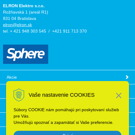
ELRON Elektro s.r.o.
Rožňavská 1 (areál R1)
831 04 Bratislava
elron@elron.sk
tel. + 421 948 303 545 / +421 911 713 370
Akcie
Obchodné podmienky
Vaše nastavenie COOKIES
Technické informácie
Súbory COOKIE nám pomáhajú pri poskytovaní služieb
pre Vás.
Ochrana osobných údajov
Umožňujú spoznať a zapamätať si Vaše preferencie.