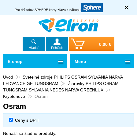
×
Pre držiteľov SPHERE karty zľava z nákupu
0,00 €
Hľadať
Prihlásiť
E-shop
Menu
Úvod
Svetelné zdroje PHILIPS OSRAM SYLVANIA NARVA
LEDVANCE GE TUNGSRAM
Žiarovky PHILIPS OSRAM
TUNGSRAM SYLVANIA NEDES NARVA GREENLUX
Kryptónové
Osram
Osram
Ceny s DPH
Nenašli sa žiadne produkty.