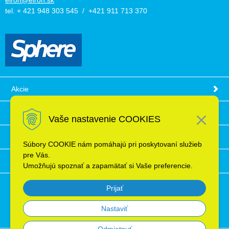
tel. + 421 948 303 545 / +421 911 713 370
Akcie
Obchodné podmienky
Vaše nastavenie COOKIES
Technické informácie
Súbory COOKIE nám pomáhajú pri poskytovaní služieb
pre Vás.
Ochrana osobných údajov
Umožňujú spoznať a zapamätať si Vaše preferencie.
Prijať
Nastaviť