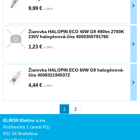
9,99 €
s DPH
Žiarovka HALOPIN ECO 40W G9 490lm 2700K
230V halogénová-číra 4050300791760
1,23 €
s DPH
Žiarovka HALOPIN ECO 60W G9 halogénová-
číra 4008321945372
4,44 €
s DPH
1
2
ELRON Elektro s.r.o.
Rožňavská 1 (areál R1)
831 04 Bratislava
elron@elron.sk