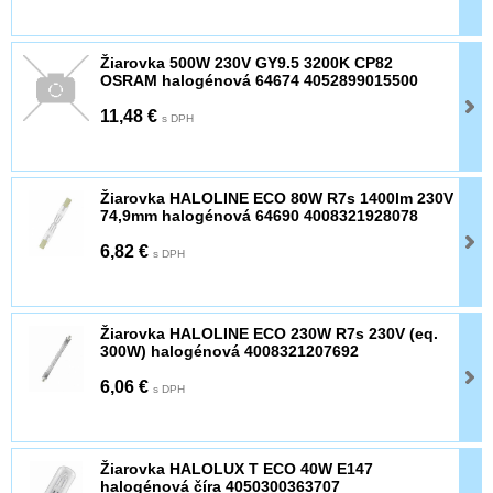
Žiarovka 500W 230V GY9.5 3200K CP82
OSRAM halogénová 64674 4052899015500
11,48 €
s DPH
Žiarovka HALOLINE ECO 80W R7s 1400lm 230V
74,9mm halogénová 64690 4008321928078
6,82 €
s DPH
Žiarovka HALOLINE ECO 230W R7s 230V (eq.
300W) halogénová 4008321207692
6,06 €
s DPH
Žiarovka HALOLUX T ECO 40W E147
halogénová číra 4050300363707