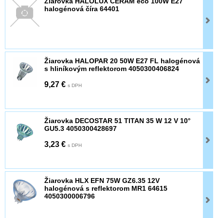
Žiarovka HALOLUX CERAM eco 100W E27
halogénová číra 64401
Žiarovka HALOPAR 20 50W E27 FL halogénová
s hliníkovým reflektorom 4050300406824
9,27 €
s DPH
Žiarovka DECOSTAR 51 TITAN 35 W 12 V 10°
GU5.3 4050300428697
3,23 €
s DPH
Žiarovka HLX EFN 75W GZ6.35 12V
halogénová s reflektorom MR1 64615
4050300006796