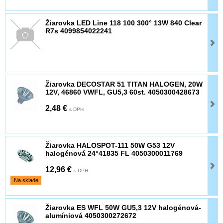
Žiarovka LED Line 118 100 300° 13W 840 Clear
R7s 4099854022241
Žiarovka DECOSTAR 51 TITAN HALOGEN, 20W
12V, 46860 VWFL, GU5,3 60st. 4050300428673
2,48 €
s DPH
Žiarovka HALOSPOT-111 50W G53 12V
halogénová 24°41835 FL 4050300011769
12,96 €
s DPH
Na sklade
Žiarovka ES WFL 50W GU5,3 12V halogénová-
alumíniová 4050300272672