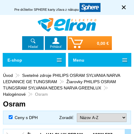
×
Pre držiteľov SPHERE karty zľava z nákupu
0,00 €
Hľadať
Prihlásiť
E-shop
Menu
Úvod
Svetelné zdroje PHILIPS OSRAM SYLVANIA NARVA
LEDVANCE GE TUNGSRAM
Žiarovky PHILIPS OSRAM
TUNGSRAM SYLVANIA NEDES NARVA GREENLUX
Halogénové
Osram
Osram
Ceny s DPH
Zoradiť: