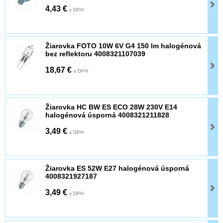
4,43 €
s DPH
Žiarovka FOTO 10W 6V G4 150 lm halogénová
bez reflektoru 4008321107039
18,67 €
s DPH
Žiarovka HC BW ES ECO 28W 230V E14
halogénová úsporná 4008321211828
3,49 €
s DPH
Žiarovka ES 52W E27 halogénová úsporná
4008321927187
3,49 €
s DPH