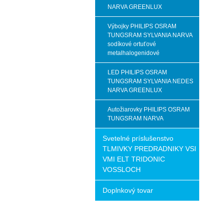
NARVA GREENLUX
Výbojky PHILIPS OSRAM
TUNGSRAM SYLVANIA NARVA
sodíkové ortuťové
metalhalogenidové
LED PHILIPS OSRAM
TUNGSRAM SYLVANIA NEDES
NARVA GREENLUX
Autožiarovky PHILIPS OSRAM
TUNGSRAM NARVA
Svetelné príslušenstvo
TLMIVKY PREDRADNIKY VSI
VMI ELT TRIDONIC
VOSSLOCH
Doplnkový tovar