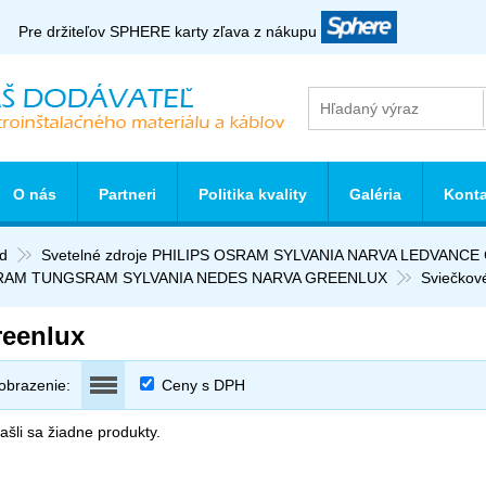
Pre držiteľov SPHERE karty zľava z nákupu
O nás
Partneri
Politika kvality
Galéria
Konta
d
Svetelné zdroje PHILIPS OSRAM SYLVANIA NARVA LEDVANC
RAM TUNGSRAM SYLVANIA NEDES NARVA GREENLUX
Sviečkov
eenlux
obrazenie:
Ceny s DPH
šli sa žiadne produkty.