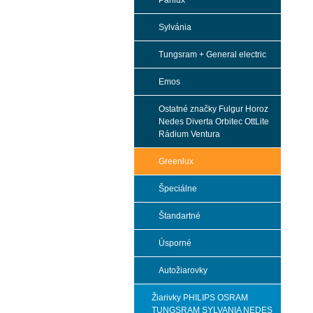
Panlux
Sylvánia
Tungsram + General electric
Emos
Ostatné značky Fulgur Horoz
Nedes Diverta Orbitec OttLite
Rádium Ventura
Greenlux
Špeciálne
Štandartné
Úsporné
Autožiarovky
Žiarivky PHILIPS OSRAM
TUNGSRAM SYLVANIA NEDES