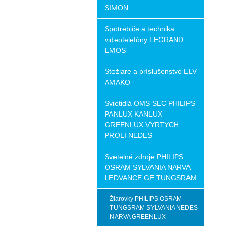
SIMON
Spotrebiče a technika
videotelefóny LEGRAND
EMOS
Stožiare a príslušenstvo ELV
AMAKO
Svietidlá OMS SEC PHILIPS
PANLUX KANLUX
GREENLUX VYRTYCH
PROLI NEDES
Svetelné zdroje PHILIPS
OSRAM SYLVANIA NARVA
LEDVANCE GE TUNGSRAM
Žiarovky PHILIPS OSRAM
TUNGSRAM SYLVANIA NEDES
NARVA GREENLUX