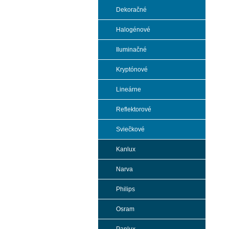
Dekoračné
Halogénové
Iluminačné
Kryptónové
Lineárne
Reflektorové
Sviečkové
Kanlux
Narva
Philips
Osram