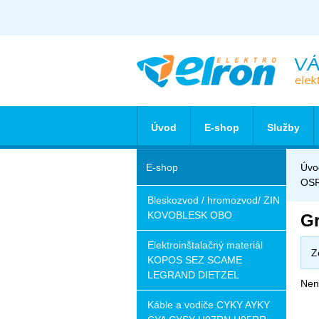
Úvod
E-shop
Služby
E-shop
Úvo
OS
Bleskozvod / hromozvod/ ZIN
KOVOBLESK OBO
Gr
Elektroinštalačný materiál
Z
KOPOS SEZ SCAME
LEGRAND DIETZEL
Nena
Káble a vodiče CYKY AYKY