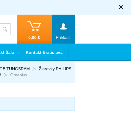
×
0,00 €
Prihlásiť
kt Šaľa
Kontakt Bratislava
E GE TUNGSRAM
Žiarovky PHILIPS
é
Greenlux