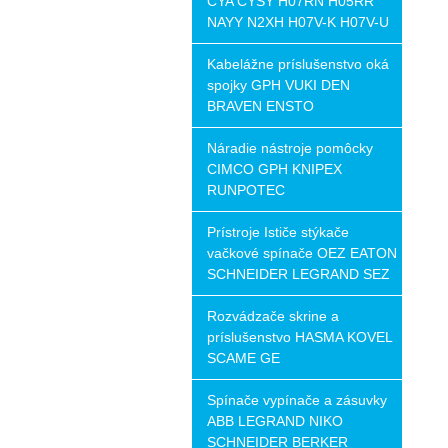
CYA CYSY H07RN H05RR
NAYY N2XH H07V-K H07V-U
Kabelážne príslušenstvo oká
spojky GPH VUKI DEN
BRAVEN ENSTO
Náradie nástroje pomôcky
CIMCO GPH KNIPEX
RUNPOTEC
Prístroje Ističe stýkače
vačkové spínače OEZ EATON
SCHNEIDER LEGRAND SEZ
Rozvádzače skrine a
príslušenstvo HASMA KOVEL
SCAME GE
Spínače vypínače a zásuvky
ABB LEGRAND NIKO
SCHNEIDER BERKER