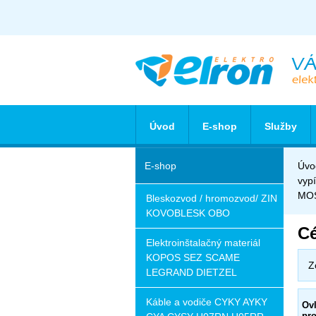
Úvod
E-shop
Služby
E-shop
Úvo
vyp
MOS
Bleskozvod / hromozvod/ ZIN
KOVOBLESK OBO
Cé
Elektroinštalačný materiál
KOPOS SEZ SCAME
Z
LEGRAND DIETZEL
Káble a vodiče CYKY AYKY
Ovl
pro