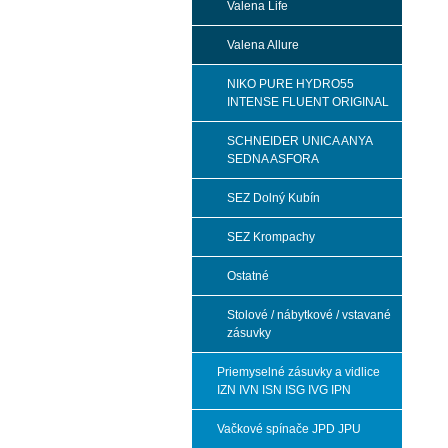
Valena Life
Valena Allure
NIKO PURE HYDRO55
INTENSE FLUENT ORIGINAL
SCHNEIDER UNICA ANYA
SEDNA ASFORA
SEZ Dolný Kubín
SEZ Krompachy
Ostatné
Stolové / nábytkové / vstavané
zásuvky
Priemyselné zásuvky a vidlice
IZN IVN ISN ISG IVG IPN
Vačkové spínače JPD JPU