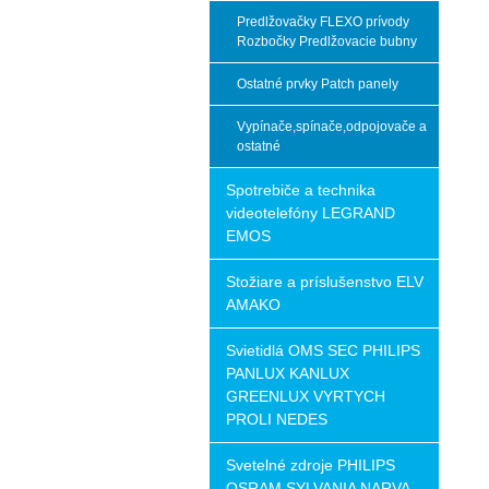
Predlžovačky FLEXO prívody
Rozbočky Predlžovacie bubny
Ostatné prvky Patch panely
Vypínače,spínače,odpojovače a
ostatné
Spotrebiče a technika
videotelefóny LEGRAND
EMOS
Stožiare a príslušenstvo ELV
AMAKO
Svietidlá OMS SEC PHILIPS
PANLUX KANLUX
GREENLUX VYRTYCH
PROLI NEDES
Svetelné zdroje PHILIPS
OSRAM SYLVANIA NARVA