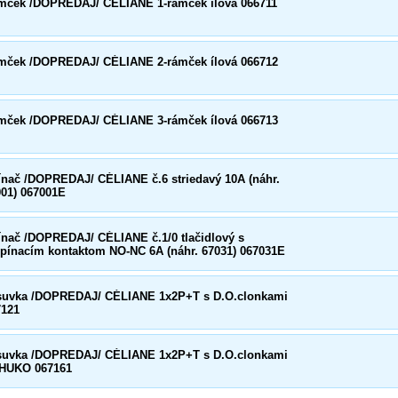
mček /DOPREDAJ/ CÉLIANE 1-rámček ílová 066711
mček /DOPREDAJ/ CÉLIANE 2-rámček ílová 066712
mček /DOPREDAJ/ CÉLIANE 3-rámček ílová 066713
ínač /DOPREDAJ/ CÉLIANE č.6 striedavý 10A (náhr.
001) 067001E
ínač /DOPREDAJ/ CÉLIANE č.1/0 tlačidlový s
epínacím kontaktom NO-NC 6A (náhr. 67031) 067031E
suvka /DOPREDAJ/ CÉLIANE 1x2P+T s D.O.clonkami
7121
suvka /DOPREDAJ/ CÉLIANE 1x2P+T s D.O.clonkami
HUKO 067161