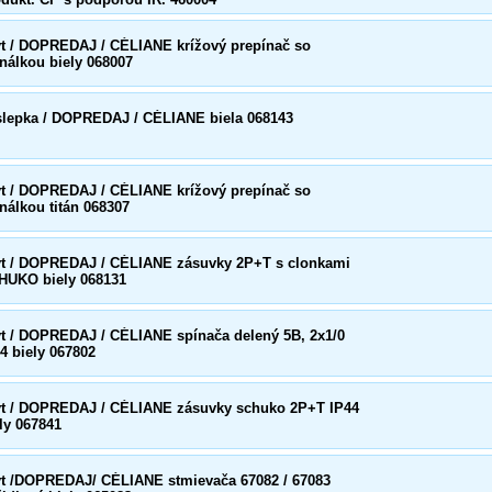
yt / DOPREDAJ / CÉLIANE krížový prepínač so
nálkou biely 068007
slepka / DOPREDAJ / CÉLIANE biela 068143
yt / DOPREDAJ / CÉLIANE krížový prepínač so
nálkou titán 068307
yt / DOPREDAJ / CÉLIANE zásuvky 2P+T s clonkami
HUKO biely 068131
yt / DOPREDAJ / CÉLIANE spínača delený 5B, 2x1/0
4 biely 067802
yt / DOPREDAJ / CÉLIANE zásuvky schuko 2P+T IP44
ly 067841
yt /DOPREDAJ/ CÉLIANE stmievača 67082 / 67083