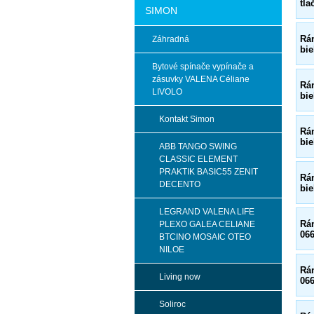
tla
SIMON
Rá
Záhradná
bie
Bytové spínače vypínače a
zásuvky VALENA Céliane
Rá
LIVOLO
bie
Kontakt Simon
Rá
bie
ABB TANGO SWING
CLASSIC ELEMENT
PRAKTIK BASIC55 ZENIT
Rá
DECENTO
bie
LEGRAND VALENA LIFE
Rá
PLEXO GALEA CELIANE
06
BTCINO MOSAIC OTEO
NILOE
Rá
Living now
06
Soliroc