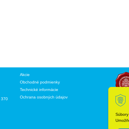
Akcie
Obchodné podmienky
Technické informácie
Ochrana osobných údajov
 370
Súbory
Umožňu