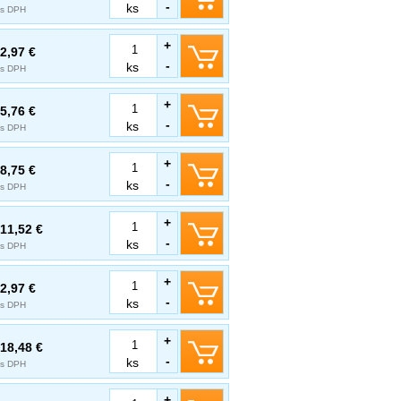
-
ks
s DPH
+
2,97 €
-
ks
s DPH
+
5,76 €
-
ks
s DPH
+
8,75 €
-
ks
s DPH
+
11,52 €
-
ks
s DPH
+
2,97 €
-
ks
s DPH
+
18,48 €
-
ks
s DPH
+