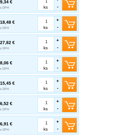
9,34 €
-
ks
s DPH
+
18,48 €
-
ks
s DPH
+
27,82 €
-
ks
s DPH
+
8,06 €
-
ks
s DPH
+
15,45 €
-
ks
s DPH
+
6,52 €
-
ks
s DPH
+
6,91 €
-
ks
s DPH