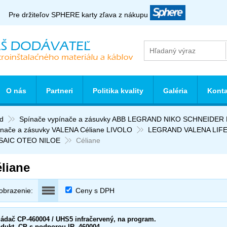
Pre držiteľov SPHERE karty zľava z nákupu
O nás
Partneri
Politika kvality
Galéria
Konta
d
Spínače vypínače a zásuvky ABB LEGRAND NIKO SCHNEIDE
ínače a zásuvky VALENA Céliane LIVOLO
LEGRAND VALENA LIFE
AIC OTEO NILOE
Céliane
liane
obrazenie:
Ceny s DPH
ádač CP-460004 / UHS5 infračervený, na program.
dukt. CP s podporou IR. 460004