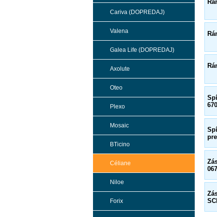
Rá
Cariva (DOPREDAJ)
Valena
Rá
Galea Life (DOPREDAJ)
Rá
Axolute
Oteo
Sp
67
Plexo
Mosaic
Sp
pr
BTicino
Zá
Céliane
06
Niloe
Zá
SC
Forix