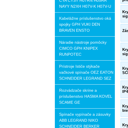
CYA CYSY H07RN H05RR
NAYY N2XH H07V-K H07V-U
Kr
sig
Kabelážne príslušenstvo oká
spojky GPH VUKI DEN
BRAVEN ENSTO
Zá
Náradie nástroje pomôcky
CIMCO GPH KNIPEX
Kr
sig
RUNPOTEC
Prístroje Ističe stýkače
Kr
vačkové spínače OEZ EATON
SC
SCHNEIDER LEGRAND SEZ
Kr
Rozvádzače skrine a
IP4
príslušenstvo HASMA KOVEL
SCAME GE
Kr
bie
Spínače vypínače a zásuvky
ABB LEGRAND NIKO
Kr
SCHNEIDER BERKER