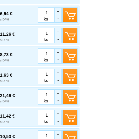
+
6,94 €
-
ks
s DPH
+
11,26 €
-
ks
s DPH
+
8,73 €
-
ks
s DPH
+
1,63 €
-
ks
s DPH
+
21,49 €
-
ks
s DPH
+
11,42 €
-
ks
s DPH
+
10,53 €