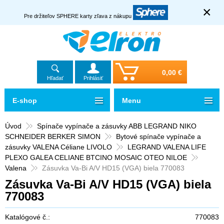
×
Pre držiteľov SPHERE karty zľava z nákupu
0,00 €
Hľadať
Prihlásiť
E-shop
Menu
Úvod
Spínače vypínače a zásuvky ABB LEGRAND NIKO
SCHNEIDER BERKER SIMON
Bytové spínače vypínače a
zásuvky VALENA Céliane LIVOLO
LEGRAND VALENA LIFE
PLEXO GALEA CELIANE BTCINO MOSAIC OTEO NILOE
Valena
Zásuvka Va-Bi A/V HD15 (VGA) biela 770083
Zásuvka Va-Bi A/V HD15 (VGA) biela
770083
Katalógové č.:
770083