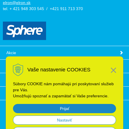
elron@elron.sk
tel. + 421 948 303 545 / +421 911 713 370
Akcie
Obchodné podmienky
Vaše nastavenie COOKIES
Technické informácie
Súbory COOKIE nám pomáhajú pri poskytovaní služieb
pre Vás.
Ochrana osobných údajov
Umožňujú spoznať a zapamätať si Vaše preferencie.
Prijať
Nastaviť