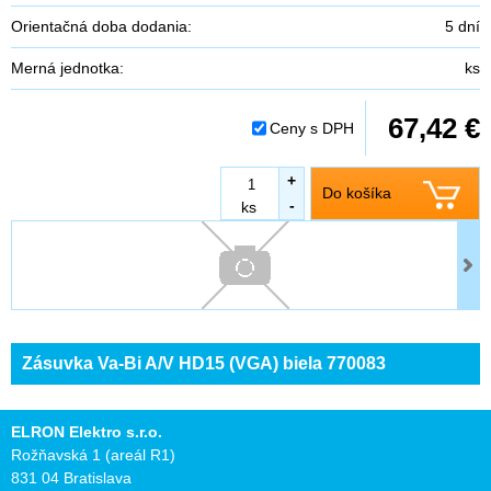
Orientačná doba dodania:
5 dní
Merná jednotka:
ks
67,42 €
Ceny s DPH
+
Do košíka
-
ks
Zásuvka Va-Bi A/V HD15 (VGA) biela 770083
ELRON Elektro s.r.o.
Rožňavská 1 (areál R1)
831 04 Bratislava