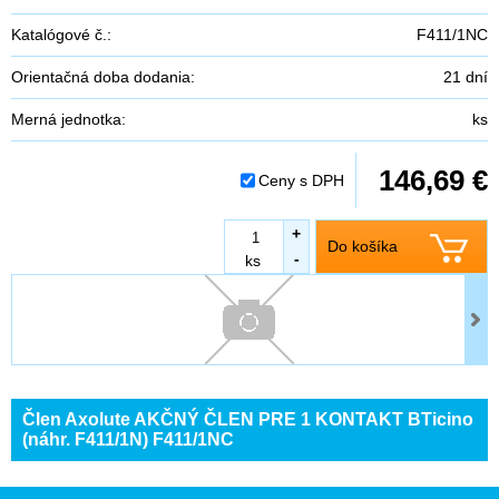
Katalógové č.:
F411/1NC
Orientačná doba dodania:
21 dní
Merná jednotka:
ks
146,69 €
Ceny s DPH
+
Do košíka
-
ks
Člen Axolute AKČNÝ ČLEN PRE 1 KONTAKT BTicino
(náhr. F411/1N) F411/1NC