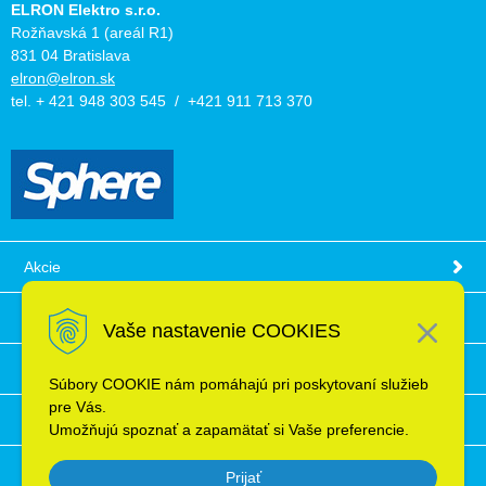
ELRON Elektro s.r.o.
Rožňavská 1 (areál R1)
831 04 Bratislava
elron@elron.sk
tel. + 421 948 303 545 / +421 911 713 370
Akcie
Obchodné podmienky
Vaše nastavenie COOKIES
Technické informácie
Súbory COOKIE nám pomáhajú pri poskytovaní služieb
pre Vás.
Ochrana osobných údajov
Umožňujú spoznať a zapamätať si Vaše preferencie.
Prijať