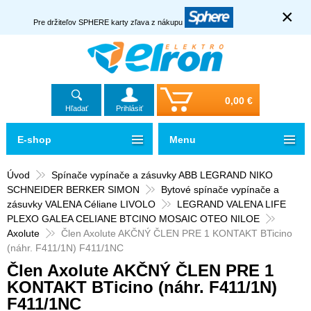
×
Pre držiteľov SPHERE karty zľava z nákupu
0,00 €
Hľadať
Prihlásiť
E-shop
Menu
Úvod
Spínače vypínače a zásuvky ABB LEGRAND NIKO
SCHNEIDER BERKER SIMON
Bytové spínače vypínače a
zásuvky VALENA Céliane LIVOLO
LEGRAND VALENA LIFE
PLEXO GALEA CELIANE BTCINO MOSAIC OTEO NILOE
Axolute
Člen Axolute AKČNÝ ČLEN PRE 1 KONTAKT BTicino
(náhr. F411/1N) F411/1NC
Člen Axolute AKČNÝ ČLEN PRE 1
KONTAKT BTicino (náhr. F411/1N)
F411/1NC