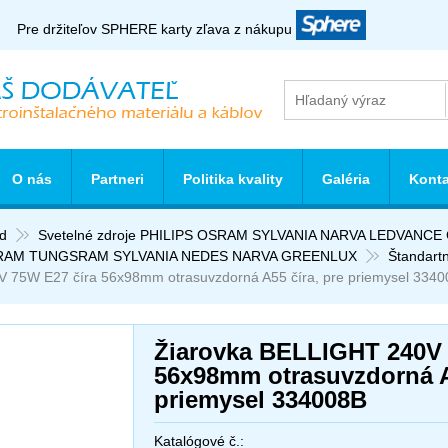
Pre držiteľov SPHERE karty zľava z nákupu
O nás
Partneri
Politika kvality
Galéria
Konta
d
Svetelné zdroje PHILIPS OSRAM SYLVANIA NARVA LEDVANC
RAM TUNGSRAM SYLVANIA NEDES NARVA GREENLUX
Štandart
V 75W E27 číra 56x98mm otrasuvzdorná A55 číra, pre priemysel 334
Žiarovka BELLIGHT 240V 
56x98mm otrasuvzdorná A5
priemysel 334008B
Katalógové č.: