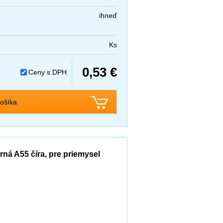
ihneď
Ks
0,53 €
Ceny s DPH
ošíka
á A55 číra, pre priemysel