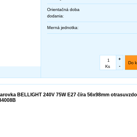
Orientačná doba
dodania:
Merná jednotka:
+
Do k
-
Ks
iarovka BELLIGHT 240V 75W E27 číra 56x98mm otrasuvzdorn
34008B