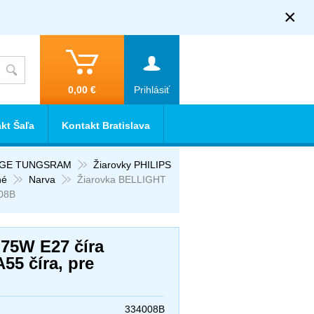
×
0,00 €
Prihlásiť
kt Šaľa
Kontakt Bratislava
E GE TUNGSRAM
Žiarovky PHILIPS
né
Narva
Žiarovka BELLIGHT
008B
75W E27 číra
5 číra, pre
334008B