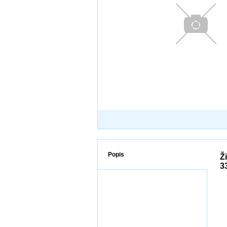
Popis
Ž
3