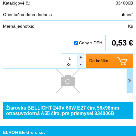
Katalógové č.:
334006B
Orientačná doba dodania:
ihneď
Merná jednotka:
Ks
0,53 €
Ceny s DPH
+
Do košíka
-
Ks
Žiarovka BELLIGHT 240V 60W E27 číra 56x98mm
otrasuvzdorná A55 číra, pre priemysel 334006B
ELRON Elektro s.r.o.