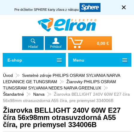
×
Pre držiteľov SPHERE karty zľava z nákupu
0,00 €
Hľadať
Prihlásiť
E-shop
Menu
Úvod
Svetelné zdroje PHILIPS OSRAM SYLVANIA NARVA
LEDVANCE GE TUNGSRAM
Žiarovky PHILIPS OSRAM
TUNGSRAM SYLVANIA NEDES NARVA GREENLUX
Štandartné
Narva
Žiarovka BELLIGHT 240V 60W E27 číra
56x98mm otrasuvzdorná A55 číra, pre priemysel 334006B
Žiarovka BELLIGHT 240V 60W E27
číra 56x98mm otrasuvzdorná A55
číra, pre priemysel 334006B