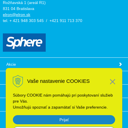
Rožňavská 1 (areál R1)
831 04 Bratislava
elron@elron.sk
tel. + 421 948 303 545 / +421 911 713 370
Akcie
Obchodné podmienky
Vaše nastavenie COOKIES
Technické informácie
Súbory COOKIE nám pomáhajú pri poskytovaní služieb
pre Vás.
Ochrana osobných údajov
Umožňujú spoznať a zapamätať si Vaše preferencie.
Prijať