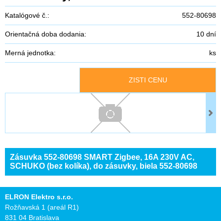
Katalógové č.:
552-80698
Orientačná doba dodania:
10 dní
Merná jednotka:
ks
ZISTI CENU
Zásuvka 552-80698 SMART Zigbee, 16A 230V AC,
SCHUKO (bez kolíka), do zásuvky, biela 552-80698
ELRON Elektro s.r.o.
Rožňavská 1 (areál R1)
831 04 Bratislava