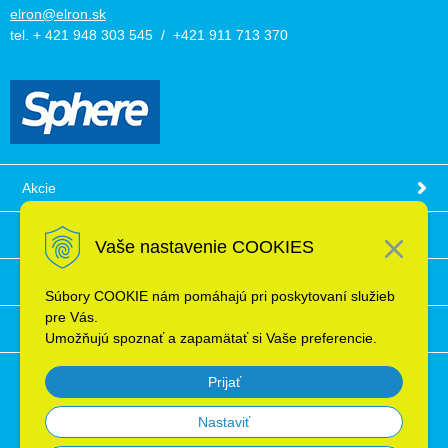
elron@elron.sk
tel. + 421 948 303 545 / +421 911 713 370
Akcie
Obchodné podmienky
Vaše nastavenie COOKIES
Technické informácie
Súbory COOKIE nám pomáhajú pri poskytovaní služieb
pre Vás.
Ochrana osobných údajov
Umožňujú spoznať a zapamätať si Vaše preferencie.
Prijať
Nastaviť