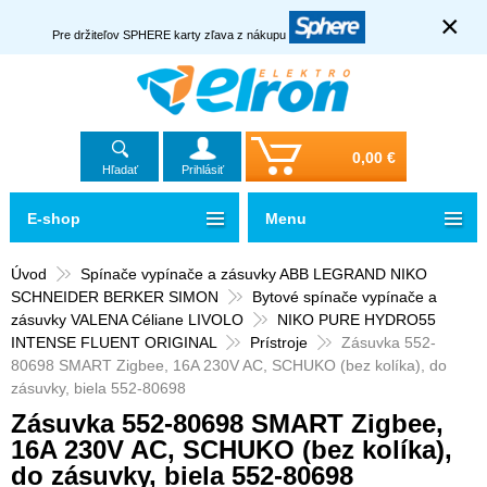
×
Pre držiteľov SPHERE karty zľava z nákupu
0,00 €
Hľadať
Prihlásiť
E-shop
Menu
Úvod
Spínače vypínače a zásuvky ABB LEGRAND NIKO
SCHNEIDER BERKER SIMON
Bytové spínače vypínače a
zásuvky VALENA Céliane LIVOLO
NIKO PURE HYDRO55
INTENSE FLUENT ORIGINAL
Prístroje
Zásuvka 552-
80698 SMART Zigbee, 16A 230V AC, SCHUKO (bez kolíka), do
zásuvky, biela 552-80698
Zásuvka 552-80698 SMART Zigbee,
16A 230V AC, SCHUKO (bez kolíka),
do zásuvky, biela 552-80698