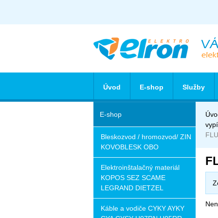
Úvod
E-shop
Služby
E-shop
Úvo
vyp
FL
Bleskozvod / hromozvod/ ZIN
KOVOBLESK OBO
F
Elektroinštalačný materiál
KOPOS SEZ SCAME
Z
LEGRAND DIETZEL
Nena
Káble a vodiče CYKY AYKY