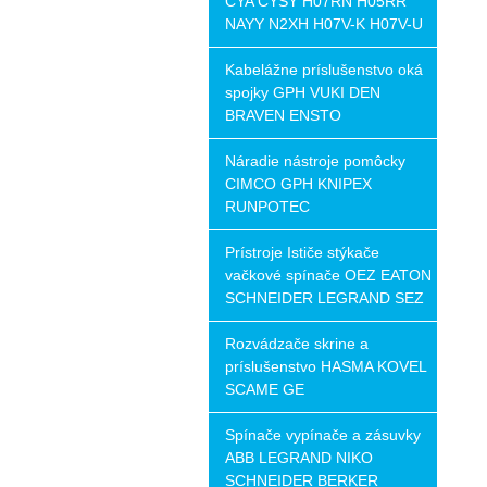
CYA CYSY H07RN H05RR
NAYY N2XH H07V-K H07V-U
Kabelážne príslušenstvo oká
spojky GPH VUKI DEN
BRAVEN ENSTO
Náradie nástroje pomôcky
CIMCO GPH KNIPEX
RUNPOTEC
Prístroje Ističe stýkače
vačkové spínače OEZ EATON
SCHNEIDER LEGRAND SEZ
Rozvádzače skrine a
príslušenstvo HASMA KOVEL
SCAME GE
Spínače vypínače a zásuvky
ABB LEGRAND NIKO
SCHNEIDER BERKER