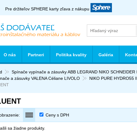
Pre držiteľov SPHERE karty zľava z nákupu
O nás
Partneri
Politika kvality
Galéria
Konta
d
Spínače vypínače a zásuvky ABB LEGRAND NIKO SCHNEIDE
ínače a zásuvky VALENA Céliane LIVOLO
NIKO PURE HYDRO55 
UENT
LUENT
obrazenie:
Ceny s DPH
šli sa žiadne produkty.