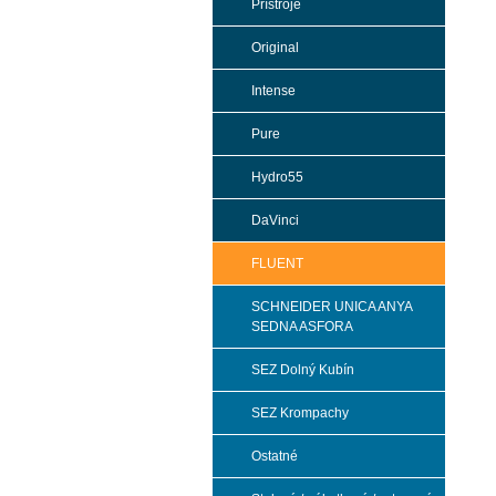
Prístroje
Original
Intense
Pure
Hydro55
DaVinci
FLUENT
SCHNEIDER UNICA ANYA
SEDNA ASFORA
SEZ Dolný Kubín
SEZ Krompachy
Ostatné