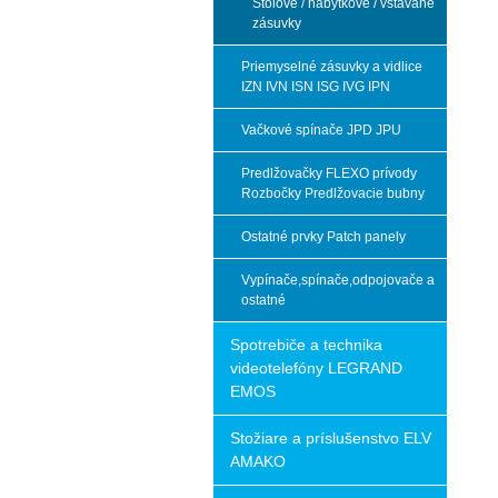
Stolové / nábytkové / vstavané
zásuvky
Priemyselné zásuvky a vidlice
IZN IVN ISN ISG IVG IPN
Vačkové spínače JPD JPU
Predlžovačky FLEXO prívody
Rozbočky Predlžovacie bubny
Ostatné prvky Patch panely
Vypínače,spínače,odpojovače a
ostatné
Spotrebiče a technika
videotelefóny LEGRAND
EMOS
Stožiare a príslušenstvo ELV
AMAKO