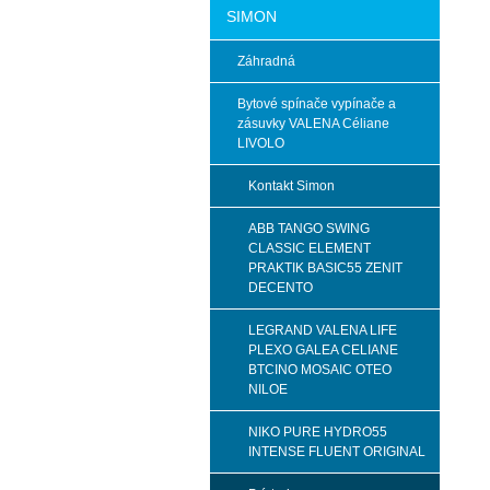
SIMON
Záhradná
Bytové spínače vypínače a
zásuvky VALENA Céliane
LIVOLO
Kontakt Simon
ABB TANGO SWING
CLASSIC ELEMENT
PRAKTIK BASIC55 ZENIT
DECENTO
LEGRAND VALENA LIFE
PLEXO GALEA CELIANE
BTCINO MOSAIC OTEO
NILOE
NIKO PURE HYDRO55
INTENSE FLUENT ORIGINAL