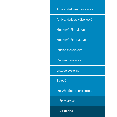
Antivandalové-žiarovkové
Antivandalové-výbojkové
Núdzové-žiarivkové
Núdzové-žiarovkové
Ručné-žiarovkové
Ručné-žiarivkové
Lištové systémy
Bytové
Do výbušného prostredia
Žiarovkové
Nástenné