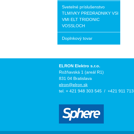
Svetelné príslušenstvo
TLMIVKY PREDRADNIKY VSI
VMI ELT TRIDONIC
VOSSLOCH
Doplnkový tovar
ELRON Elektro s.r.o.
Rožňavská 1 (areál R1)
831 04 Bratislava
elron@elron.sk
tel. + 421 948 303 545 / +421 911 713