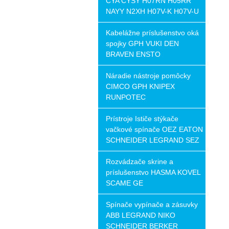
CYA CYSY H07RN H05RR
NAYY N2XH H07V-K H07V-U
Kabelážne príslušenstvo oká
spojky GPH VUKI DEN
BRAVEN ENSTO
Náradie nástroje pomôcky
CIMCO GPH KNIPEX
RUNPOTEC
Prístroje Ističe stýkače
vačkové spínače OEZ EATON
SCHNEIDER LEGRAND SEZ
Rozvádzače skrine a
príslušenstvo HASMA KOVEL
SCAME GE
Spínače vypínače a zásuvky
ABB LEGRAND NIKO
SCHNEIDER BERKER