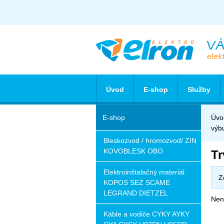
Úvod
E-shop
Služby
E-shop
Úvo
výb
Bleskozvod / hromozvod/ ZIN
KOVOBLESK OBO
Tr
Elektroinštalačný materiál
Z
KOPOS SEZ SCAME
LEGRAND DIETZEL
Nena
Káble a vodiče CYKY AYKY