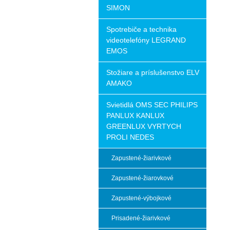
SIMON
Spotrebiče a technika
videotelefóny LEGRAND
EMOS
Stožiare a príslušenstvo ELV
AMAKO
Svietidlá OMS SEC PHILIPS
PANLUX KANLUX
GREENLUX VYRTYCH
PROLI NEDES
Zapustené-žiarivkové
Zapustené-žiarovkové
Zapustené-výbojkové
Prisadené-žiarivkové