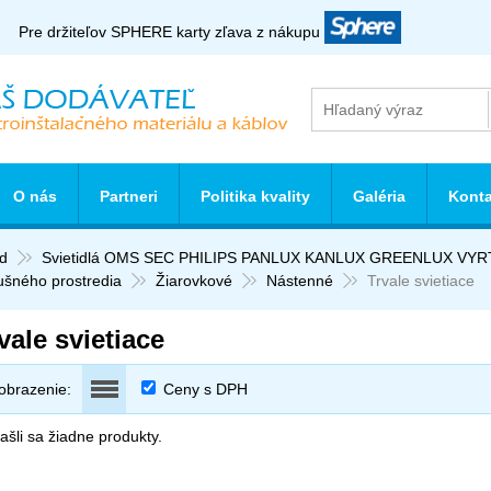
Pre držiteľov SPHERE karty zľava z nákupu
O nás
Partneri
Politika kvality
Galéria
Konta
d
Svietidlá OMS SEC PHILIPS PANLUX KANLUX GREENLUX VY
ušného prostredia
Žiarovkové
Nástenné
Trvale svietiace
vale svietiace
obrazenie:
Ceny s DPH
šli sa žiadne produkty.