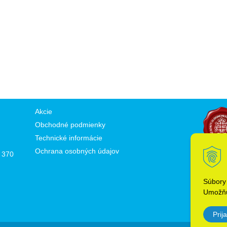
Akcie
Obchodné podmienky
Technické informácie
Ochrana osobných údajov
 370
Súbory
Umožňu
Prija