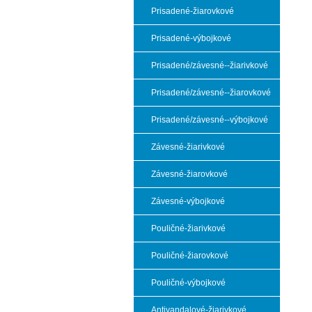
Prisadené-žiarovkové
Prisadené-výbojkové
Prisadené/závesné--žiarivkové
Prisadené/závesné--žiarovkové
Prisadené/závesné--výbojkové
Závesné-žiarivkové
Závesné-žiarovkové
Závesné-výbojkové
Pouličné-žiarivkové
Pouličné-žiarovkové
Pouličné-výbojkové
Antivandalové-žiarivkové