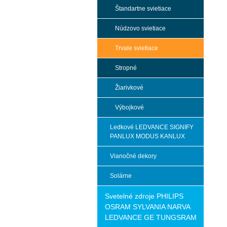
Štandartne svietiace
Núdzovo svietiace
Trvale svietiace
Stropné
Žiarivkové
Výbojkové
Ledkové LEDVANCE SIGNIFY
PANLUX MODUS KANLUX
Vianočné dekory
Solárne
Svetelné zdroje PHILIPS
OSRAM SYLVANIA NARVA
LEDVANCE GE TUNGSRAM