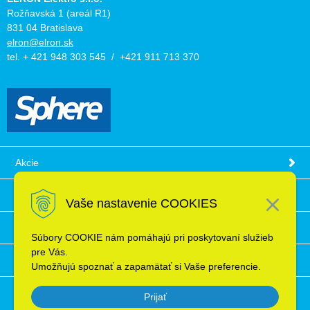
Rožňavská 1 (areál R1)
831 04 Bratislava
elron@elron.sk
tel. + 421 948 303 545 / +421 911 713 370
Akcie
Obchodné podmienky
Vaše nastavenie COOKIES
Technické informácie
Súbory COOKIE nám pomáhajú pri poskytovaní služieb
pre Vás.
Ochrana osobných údajov
Umožňujú spoznať a zapamätať si Vaše preferencie.
Prijať