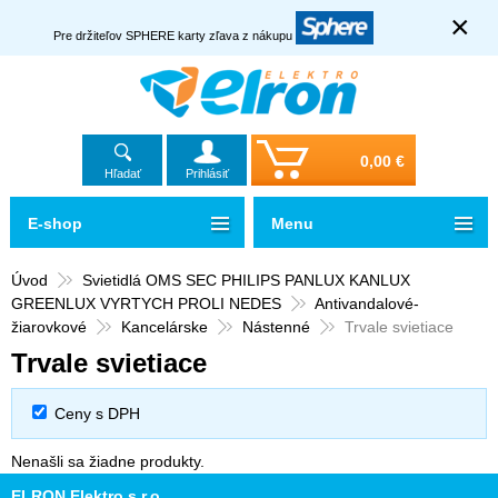
×
Pre držiteľov SPHERE karty zľava z nákupu
0,00 €
Hľadať
Prihlásiť
E-shop
Menu
Úvod
Svietidlá OMS SEC PHILIPS PANLUX KANLUX
GREENLUX VYRTYCH PROLI NEDES
Antivandalové-
žiarovkové
Kancelárske
Nástenné
Trvale svietiace
Trvale svietiace
Ceny s DPH
Nenašli sa žiadne produkty.
ELRON Elektro s.r.o.