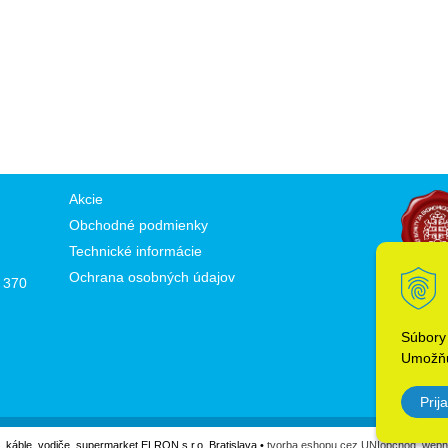
Akcie
Obchodné podmienky
Technické informácie
Ochrana osobných údajov
 370
Súbory
Umožňu
Prija
l, káble, vodiče, supermarket ELRON s.r.o. Bratislava •
tvorba eshopu cez UNIobchod
,
webh