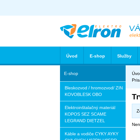
Úvod
E-shop
Služby
E-shop
Úvo
Pri
Bleskozvod / hromozvod/ ZIN
KOVOBLESK OBO
Tr
Elektroinštalačný materiál
Z
KOPOS SEZ SCAME
LEGRAND DIETZEL
Nena
Káble a vodiče CYKY AYKY