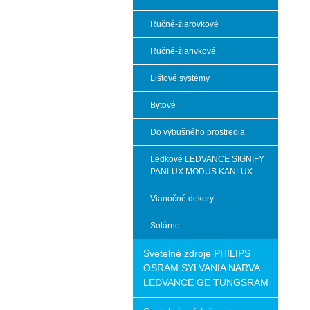
Ručné-žiarovkové
Ručné-žiarivkové
Lištové systémy
Bytové
Do výbušného prostredia
Ledkové LEDVANCE SIGNIFY
PANLUX MODUS KANLUX
Vianočné dekory
Solárne
Svetelné zdroje PHILIPS
OSRAM SYLVANIA NARVA
LEDVANCE GE TUNGSRAM