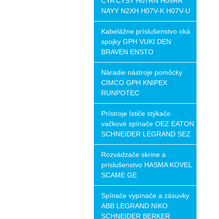
CYA CYSY H07RN H05RR
NAYY N2XH H07V-K H07V-U
Kabelážne príslušenstvo oká
spojky GPH VUKI DEN
BRAVEN ENSTO
Náradie nástroje pomôcky
CIMCO GPH KNIPEX
RUNPOTEC
Prístroje Ističe stýkače
vačkové spínače OEZ EATON
SCHNEIDER LEGRAND SEZ
Rozvádzače skrine a
príslušenstvo HASMA KOVEL
SCAME GE
Spínače vypínače a zásuvky
ABB LEGRAND NIKO
SCHNEIDER BERKER