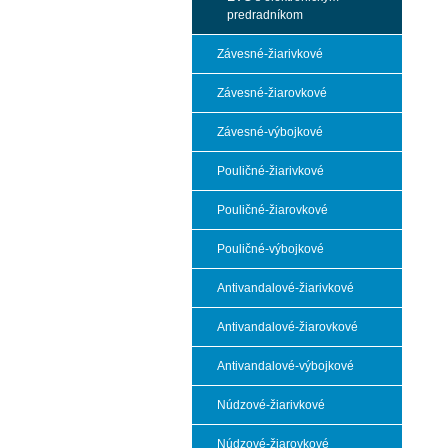
predradníkom
Závesné-žiarivkové
Závesné-žiarovkové
Závesné-výbojkové
Pouličné-žiarivkové
Pouličné-žiarovkové
Pouličné-výbojkové
Antivandalové-žiarivkové
Antivandalové-žiarovkové
Antivandalové-výbojkové
Núdzové-žiarivkové
Núdzové-žiarovkové