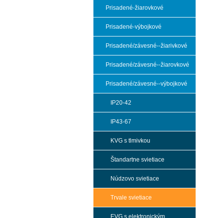
Prisadené-žiarovkové
Prisadené-výbojkové
Prisadené/závesné--žiarivkové
Prisadené/závesné--žiarovkové
Prisadené/závesné--výbojkové
IP20-42
IP43-67
KVG s tlmivkou
Štandartne svietiace
Núdzovo svietiace
Trvale svietiace
EVG s elektronickým