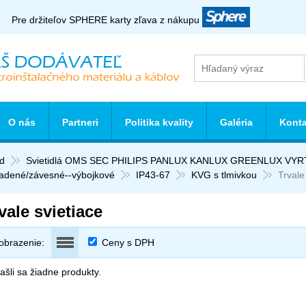
Pre držiteľov SPHERE karty zľava z nákupu
O nás
Partneri
Politika kvality
Galéria
Konta
d
Svietidlá OMS SEC PHILIPS PANLUX KANLUX GREENLUX VY
sadené/závesné--výbojkové
IP43-67
KVG s tlmivkou
Trvale
vale svietiace
obrazenie:
Ceny s DPH
šli sa žiadne produkty.