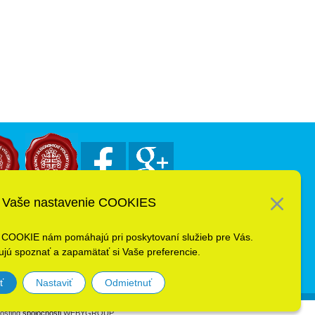
Vaše nastavenie COOKIES
 COOKIE nám pomáhajú pri poskytovaní služieb pre Vás.
jú spoznať a zapamätať si Vaše preferencie.
ť
Nastaviť
Odmietnuť
osting
spoločnosti
WEBYGROUP