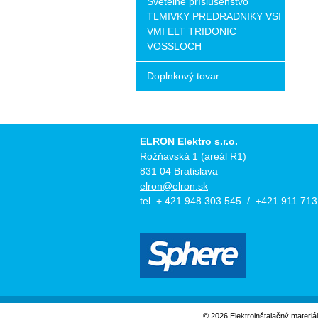
Svetelné príslušenstvo
TLMIVKY PREDRADNIKY VSI
VMI ELT TRIDONIC
VOSSLOCH
Doplnkový tovar
ELRON Elektro s.r.o.
Rožňavská 1 (areál R1)
831 04 Bratislava
elron@elron.sk
tel. + 421 948 303 545 / +421 911 713
© 2026 Elektroinštalačný materiá