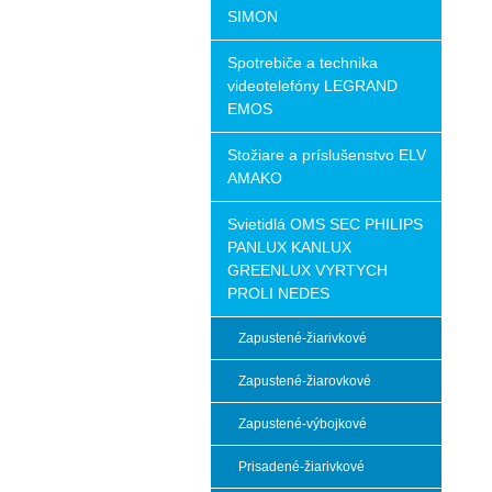
SIMON
Spotrebiče a technika
videotelefóny LEGRAND
EMOS
Stožiare a príslušenstvo ELV
AMAKO
Svietidlá OMS SEC PHILIPS
PANLUX KANLUX
GREENLUX VYRTYCH
PROLI NEDES
Zapustené-žiarivkové
Zapustené-žiarovkové
Zapustené-výbojkové
Prisadené-žiarivkové