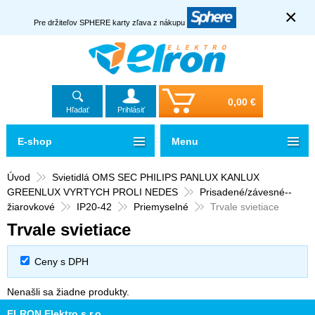
×
Pre držiteľov SPHERE karty zľava z nákupu
0,00 €
Hľadať
Prihlásiť
E-shop
Menu
Úvod
Svietidlá OMS SEC PHILIPS PANLUX KANLUX
GREENLUX VYRTYCH PROLI NEDES
Prisadené/závesné--
žiarovkové
IP20-42
Priemyselné
Trvale svietiace
Trvale svietiace
Ceny s DPH
Nenašli sa žiadne produkty.
ELRON Elektro s.r.o.