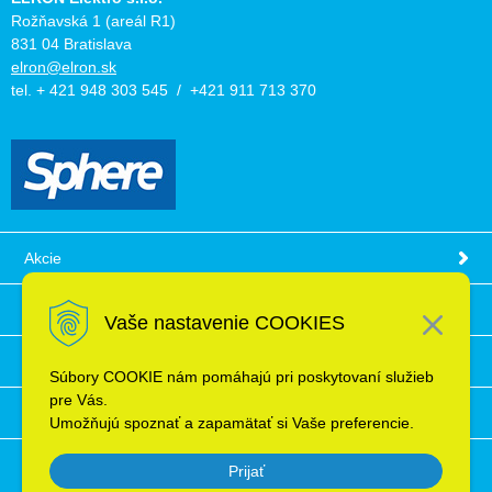
Rožňavská 1 (areál R1)
831 04 Bratislava
elron@elron.sk
tel. + 421 948 303 545 / +421 911 713 370
Akcie
Obchodné podmienky
Vaše nastavenie COOKIES
Technické informácie
Súbory COOKIE nám pomáhajú pri poskytovaní služieb
pre Vás.
Ochrana osobných údajov
Umožňujú spoznať a zapamätať si Vaše preferencie.
Prijať