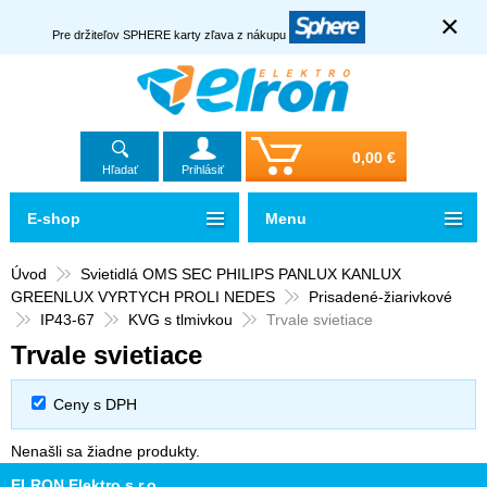
×
Pre držiteľov SPHERE karty zľava z nákupu
0,00 €
Hľadať
Prihlásiť
E-shop
Menu
Úvod
Svietidlá OMS SEC PHILIPS PANLUX KANLUX
GREENLUX VYRTYCH PROLI NEDES
Prisadené-žiarivkové
IP43-67
KVG s tlmivkou
Trvale svietiace
Trvale svietiace
Ceny s DPH
Nenašli sa žiadne produkty.
ELRON Elektro s.r.o.