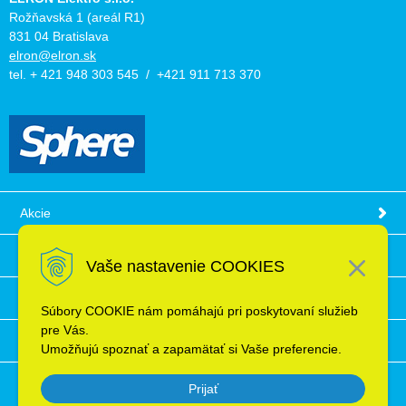
Rožňavská 1 (areál R1)
831 04 Bratislava
elron@elron.sk
tel. + 421 948 303 545 / +421 911 713 370
Akcie
Obchodné podmienky
Vaše nastavenie COOKIES
Technické informácie
Súbory COOKIE nám pomáhajú pri poskytovaní služieb
pre Vás.
Ochrana osobných údajov
Umožňujú spoznať a zapamätať si Vaše preferencie.
Prijať