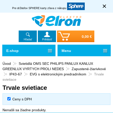
×
Pre držiteľov SPHERE karty zľava z nákupu
0,00 €
Hľadať
Prihlásiť
E-shop
Menu
Úvod
Svietidlá OMS SEC PHILIPS PANLUX KANLUX
GREENLUX VYRTYCH PROLI NEDES
Zapustené-žiarivkové
IP43-67
EVG s elektronickým predradníkom
Trvale
svietiace
Trvale svietiace
Ceny s DPH
Nenašli sa žiadne produkty.