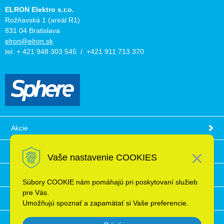
ELRON Elektro s.r.o.
Rožňavská 1 (areál R1)
831 04 Bratislava
elron@elron.sk
tel. + 421 948 303 545 / +421 911 713 370
Akcie
Obchodné podmienky
Vaše nastavenie COOKIES
Technické informácie
Súbory COOKIE nám pomáhajú pri poskytovaní služieb
pre Vás.
Ochrana osobných údajov
Umožňujú spoznať a zapamätať si Vaše preferencie.