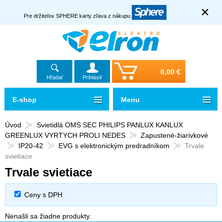
×
Pre držiteľov SPHERE karty zľava z nákupu
0,00 €
Hľadať
Prihlásiť
E-shop
Menu
Úvod
Svietidlá OMS SEC PHILIPS PANLUX KANLUX
GREENLUX VYRTYCH PROLI NEDES
Zapustené-žiarivkové
IP20-42
EVG s elektronickým predradníkom
Trvale
svietiace
Trvale svietiace
Ceny s DPH
Nenašli sa žiadne produkty.