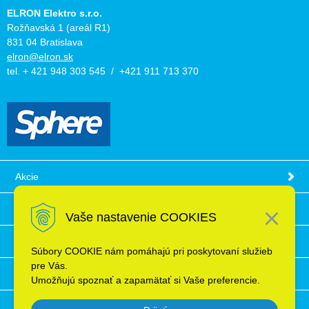
ELRON Elektro s.r.o.
Rožňavská 1 (areál R1)
831 04 Bratislava
elron@elron.sk
tel. + 421 948 303 545 / +421 911 713 370
Akcie
Obchodné podmienky
Vaše nastavenie COOKIES
Technické informácie
Súbory COOKIE nám pomáhajú pri poskytovaní služieb
pre Vás.
Ochrana osobných údajov
Umožňujú spoznať a zapamätať si Vaše preferencie.