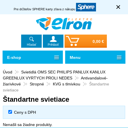
×
Pre držiteľov SPHERE karty zľava z nákupu
0,00 €
Hľadať
Prihlásiť
E-shop
Menu
Úvod
Svietidlá OMS SEC PHILIPS PANLUX KANLUX
GREENLUX VYRTYCH PROLI NEDES
Antivandalové-
žiarivkové
Stropné
KVG s tlmivkou
Štandartne
svietiace
Štandartne svietiace
Ceny s DPH
Nenašli sa žiadne produkty.