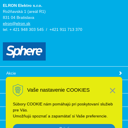
ELRON Elektro s.r.o.
Rožňavská 1 (areál R1)
831 04 Bratislava
elron@elron.sk
tel. + 421 948 303 545 / +421 911 713 370
Akcie
Obchodné podmienky
Vaše nastavenie COOKIES
Technické informácie
Súbory COOKIE nám pomáhajú pri poskytovaní služieb
pre Vás.
Ochrana osobných údajov
Umožňujú spoznať a zapamätať si Vaše preferencie.