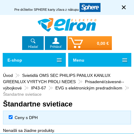
×
Pre držiteľov SPHERE karty zľava z nákupu
0,00 €
Hľadať
Prihlásiť
E-shop
Menu
Úvod
Svietidlá OMS SEC PHILIPS PANLUX KANLUX
GREENLUX VYRTYCH PROLI NEDES
Prisadené/závesné--
výbojkové
IP43-67
EVG s elektronickým predradníkom
Štandartne svietiace
Štandartne svietiace
Ceny s DPH
Nenašli sa žiadne produkty.