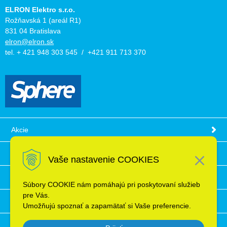
ELRON Elektro s.r.o.
Rožňavská 1 (areál R1)
831 04 Bratislava
elron@elron.sk
tel. + 421 948 303 545 / +421 911 713 370
Akcie
Obchodné podmienky
Vaše nastavenie COOKIES
Technické informácie
Súbory COOKIE nám pomáhajú pri poskytovaní služieb
pre Vás.
Ochrana osobných údajov
Umožňujú spoznať a zapamätať si Vaše preferencie.