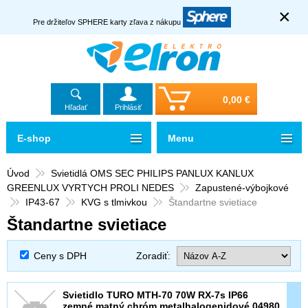
×
Pre držiteľov SPHERE karty zľava z nákupu
0,00 €
Hľadať
Prihlásiť
E-shop
Menu
Úvod
Svietidlá OMS SEC PHILIPS PANLUX KANLUX
GREENLUX VYRTYCH PROLI NEDES
Zapustené-výbojkové
IP43-67
KVG s tlmivkou
Štandartne svietiace
Štandartne svietiace
Ceny s DPH
Zoradiť:
Svietidlo TURO MTH-70 70W RX-7s IP66
zemné,matný chróm,metalhalogenidové 04980