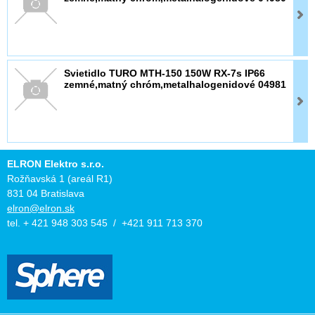
Svietidlo TURO MTH-150 150W RX-7s IP66
zemné,matný chróm,metalhalogenidové 04981
ELRON Elektro s.r.o.
Rožňavská 1 (areál R1)
831 04 Bratislava
elron@elron.sk
tel. + 421 948 303 545 / +421 911 713 370