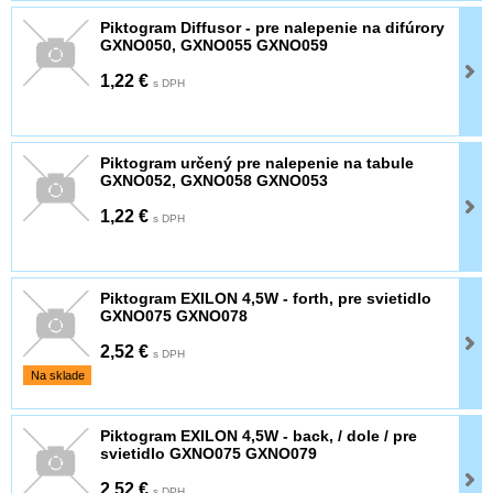
Piktogram Diffusor - pre nalepenie na difúrory
GXNO050, GXNO055 GXNO059
1,22 €
s DPH
Piktogram určený pre nalepenie na tabule
GXNO052, GXNO058 GXNO053
1,22 €
s DPH
Piktogram EXILON 4,5W - forth, pre svietidlo
GXNO075 GXNO078
2,52 €
s DPH
Na sklade
Piktogram EXILON 4,5W - back, / dole / pre
svietidlo GXNO075 GXNO079
2,52 €
s DPH