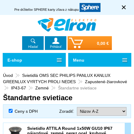
×
Pre držiteľov SPHERE karty zľava z nákupu
0,00 €
Hľadať
Prihlásiť
E-shop
Menu
Úvod
Svietidlá OMS SEC PHILIPS PANLUX KANLUX
GREENLUX VYRTYCH PROLI NEDES
Zapustené-žiarovkové
IP43-67
Zemné
Štandartne svietiace
Štandartne svietiace
Ceny s DPH
Zoradiť:
Svietidlo ATTILA Round 1x50W GU10 IP67
nájazdové, zemné, nerez ocel, kruhové