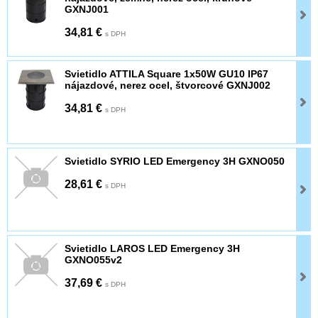
GXNJ001
34,81 €
s DPH
Svietidlo ATTILA Square 1x50W GU10 IP67
nájazdové, nerez ocel, štvorcové GXNJ002
34,81 €
s DPH
Svietidlo SYRIO LED Emergency 3H GXNO050
28,61 €
s DPH
Svietidlo LAROS LED Emergency 3H
GXNO055v2
37,69 €
s DPH