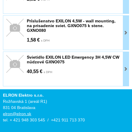
Príslušenstvo EXILON 4,5W - wall mounting,
na prisadenie sviet. GXNO075 k stene.
GXNO080
1,58 €
s DPH
Svietidlo EXILON LED Emergency 3H 4,5W CW
núdzové GXNO075
40,55 €
s DPH
ELRON Elektro s.r.o.
Rožňavská 1 (areál R1)
831 04 Bratislava
elron@elron.sk
tel. + 421 948 303 545 / +421 911 713 370