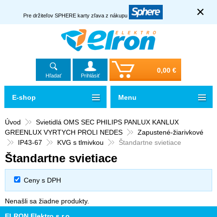
×
Pre držiteľov SPHERE karty zľava z nákupu
0,00 €
Hľadať
Prihlásiť
E-shop
Menu
Úvod
Svietidlá OMS SEC PHILIPS PANLUX KANLUX
GREENLUX VYRTYCH PROLI NEDES
Zapustené-žiarivkové
IP43-67
KVG s tlmivkou
Štandartne svietiace
Štandartne svietiace
Ceny s DPH
Nenašli sa žiadne produkty.
ELRON Elektro s.r.o.