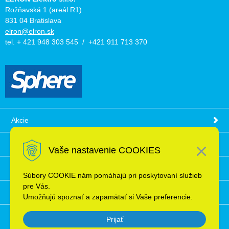
Rožňavská 1 (areál R1)
831 04 Bratislava
elron@elron.sk
tel. + 421 948 303 545 / +421 911 713 370
Akcie
Obchodné podmienky
Vaše nastavenie COOKIES
Technické informácie
Súbory COOKIE nám pomáhajú pri poskytovaní služieb
pre Vás.
Ochrana osobných údajov
Umožňujú spoznať a zapamätať si Vaše preferencie.
Prijať