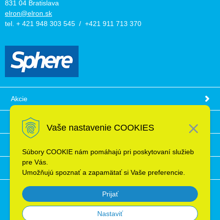
831 04 Bratislava
elron@elron.sk
tel. + 421 948 303 545 / +421 911 713 370
Akcie
Obchodné podmienky
Vaše nastavenie COOKIES
Technické informácie
Súbory COOKIE nám pomáhajú pri poskytovaní služieb
pre Vás.
Ochrana osobných údajov
Umožňujú spoznať a zapamätať si Vaše preferencie.
Prijať
Nastaviť