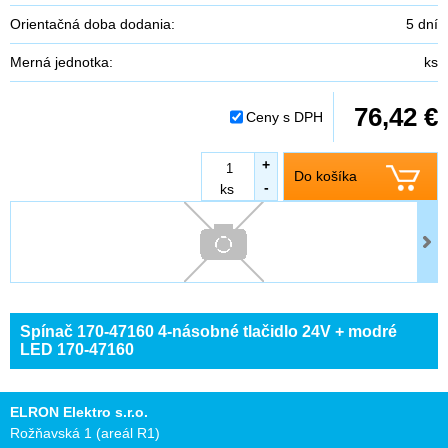
Orientačná doba dodania:
5 dní
Merná jednotka:
ks
76,42 €
Ceny s DPH
+
Do košíka
-
ks
Spínač 170-47160 4-násobné tlačidlo 24V + modré
LED 170-47160
ELRON Elektro s.r.o.
Rožňavská 1 (areál R1)