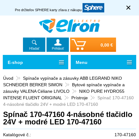
×
Pre držiteľov SPHERE karty zľava z nákupu
0,00 €
Hľadať
Prihlásiť
E-shop
Menu
Úvod
Spínače vypínače a zásuvky ABB LEGRAND NIKO
SCHNEIDER BERKER SIMON
Bytové spínače vypínače a
zásuvky VALENA Céliane LIVOLO
NIKO PURE HYDRO55
INTENSE FLUENT ORIGINAL
Prístroje
Spínač 170-47160
4-násobné tlačidlo 24V + modré LED 170-47160
Spínač 170-47160 4-násobné tlačidlo
24V + modré LED 170-47160
Katalógové č.:
170-47160