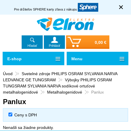
×
Pre držiteľov SPHERE karty zľava z nákupu
0,00 €
Hľadať
Prihlásiť
E-shop
Menu
Úvod
Svetelné zdroje PHILIPS OSRAM SYLVANIA NARVA
LEDVANCE GE TUNGSRAM
Výbojky PHILIPS OSRAM
TUNGSRAM SYLVANIA NARVA sodíkové ortuťové
metalhalogenidové
Metalhalogenidové
Panlux
Panlux
Ceny s DPH
Nenašli sa žiadne produkty.