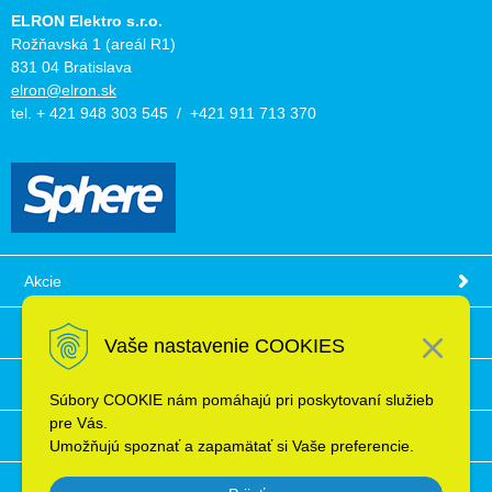
ELRON Elektro s.r.o.
Rožňavská 1 (areál R1)
831 04 Bratislava
elron@elron.sk
tel. + 421 948 303 545 / +421 911 713 370
Akcie
Obchodné podmienky
Vaše nastavenie COOKIES
Technické informácie
Súbory COOKIE nám pomáhajú pri poskytovaní služieb
pre Vás.
Ochrana osobných údajov
Umožňujú spoznať a zapamätať si Vaše preferencie.