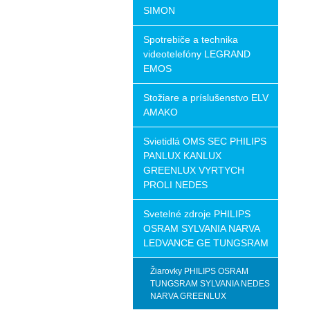
SIMON
Spotrebiče a technika
videotelefóny LEGRAND
EMOS
Stožiare a príslušenstvo ELV
AMAKO
Svietidlá OMS SEC PHILIPS
PANLUX KANLUX
GREENLUX VYRTYCH
PROLI NEDES
Svetelné zdroje PHILIPS
OSRAM SYLVANIA NARVA
LEDVANCE GE TUNGSRAM
Žiarovky PHILIPS OSRAM
TUNGSRAM SYLVANIA NEDES
NARVA GREENLUX