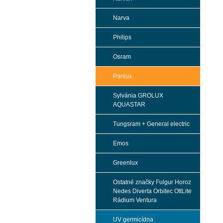
Narva
Philips
Osram
Panlux
Sylvánia GROLUX
AQUASTAR
Tungsram + General electric
Emos
Greenlux
Ostatné značky Fulgur Horoz
Nedes Diverta Orbitec OttLite
Rádium Ventura
UV germicídna