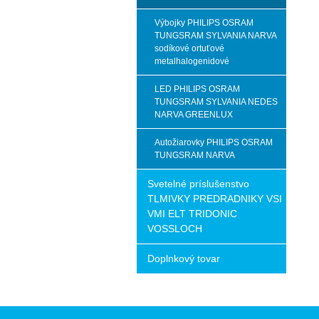
Výbojky PHILIPS OSRAM
TUNGSRAM SYLVANIA NARVA
sodíkové ortuťové
metalhalogenidové
LED PHILIPS OSRAM
TUNGSRAM SYLVANIA NEDES
NARVA GREENLUX
Autožiarovky PHILIPS OSRAM
TUNGSRAM NARVA
Svetelné príslušenstvo
TLMIVKY PREDRADNIKY VSI
VMI ELT TRIDONIC
VOSSLOCH
Doplnkový tovar