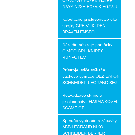
CYA CYSY H07RN H05RR
NAYY N2XH H07V-K H07V-U
Kabelážne príslušenstvo oká
spojky GPH VUKI DEN
BRAVEN ENSTO
Náradie nástroje pomôcky
CIMCO GPH KNIPEX
RUNPOTEC
Prístroje Ističe stýkače
vačkové spínače OEZ EATON
SCHNEIDER LEGRAND SEZ
Rozvádzače skrine a
príslušenstvo HASMA KOVEL
SCAME GE
Spínače vypínače a zásuvky
ABB LEGRAND NIKO
SCHNEIDER BERKER