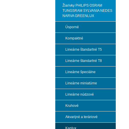
Žiarivky PHILIPS OSRAM
TUNGSRAM SYLVANIA NEDES
NARVA GREENLUX
Úsporné
Kompaktné
Lineárne štandartné T5
Lineárne štandartné T8
Lineárne špeciálne
Lineárne miniatúrne
Lineárne núdzové
Kruhové
Akvarijné a teráriové
Kanlux