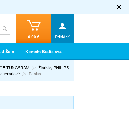
×
0,00 €
Prihlásiť
kt Šaľa
Kontakt Bratislava
E GE TUNGSRAM
Žiarivky PHILIPS
 a teráriové
Panlux