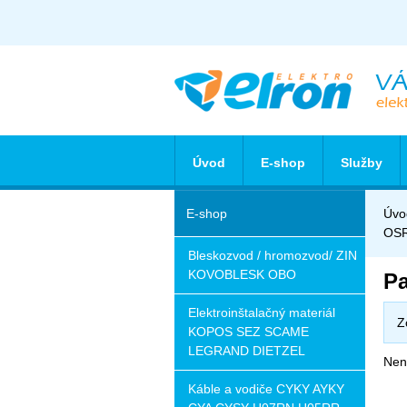
Úvod
E-shop
Služby
E-shop
Úvo
OS
Bleskozvod / hromozvod/ ZIN
KOVOBLESK OBO
P
Elektroinštalačný materiál
Z
KOPOS SEZ SCAME
LEGRAND DIETZEL
Nena
Káble a vodiče CYKY AYKY