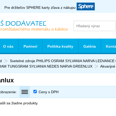
Pre držiteľov SPHERE karty zľava z nákupu
O nás
Partneri
Politika kvality
Galéria
Konta
d
Svetelné zdroje PHILIPS OSRAM SYLVANIA NARVA LEDVANC
RAM TUNGSRAM SYLVANIA NEDES NARVA GREENLUX
Akvarijné
anlux
obrazenie:
Ceny s DPH
šli sa žiadne produkty.