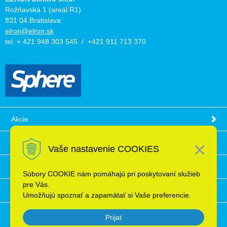
Rožňavská 1 (areál R1)
831 04 Bratislava
elron@elron.sk
tel. + 421 948 303 545 / +421 911 713 370
Akcie
Obchodné podmienky
Vaše nastavenie COOKIES
Technické informácie
Súbory COOKIE nám pomáhajú pri poskytovaní služieb
pre Vás.
Ochrana osobných údajov
Umožňujú spoznať a zapamätať si Vaše preferencie.
Prijať