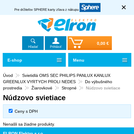
×
Pre držiteľov SPHERE karty zľava z nákupu
0,00 €
Hľadať
Prihlásiť
E-shop
Menu
Úvod
Svietidlá OMS SEC PHILIPS PANLUX KANLUX
GREENLUX VYRTYCH PROLI NEDES
Do výbušného
prostredia
Žiarovkové
Stropné
Núdzovo svietiace
Núdzovo svietiace
Ceny s DPH
Nenašli sa žiadne produkty.
ELRON Elektro s.r.o.