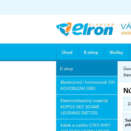
Úvod
E-shop
Služby
E-shop
Úvo
žia
Bleskozvod / hromozvod/ ZIN
KOVOBLESK OBO
Nú
Elektroinštalačný materiál
Z
KOPOS SEZ SCAME
LEGRAND DIETZEL
Svi
pi
Káble a vodiče CYKY AYKY