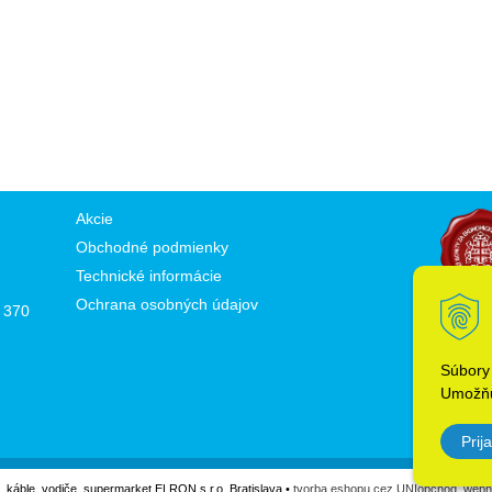
Akcie
Obchodné podmienky
Technické informácie
Ochrana osobných údajov
 370
Súbory
Umožňu
Prija
l, káble, vodiče, supermarket ELRON s.r.o. Bratislava •
tvorba eshopu cez UNIobchod
,
webh