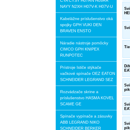
CYA CYSY H07RN H05RR
NAYY N2XH H07V-K H07V-U
Sv
HE
Kabelážne príslušenstvo oká
spojky GPH VUKI DEN
Svi
BRAVEN ENSTO
Náradie nástroje pomôcky
Ti
CIMCO GPH KNIPEX
RUNPOTEC
Di
Prístroje Ističe stýkače
EA
vačkové spínače OEZ EATON
SCHNEIDER LEGRAND SEZ
Sv
pi
Rozvádzače skrine a
príslušenstvo HASMA KOVEL
SCAME GE
Sv
EA
Spínače vypínače a zásuvky
ABB LEGRAND NIKO
Sv
pi
SCHNEIDER BERKER