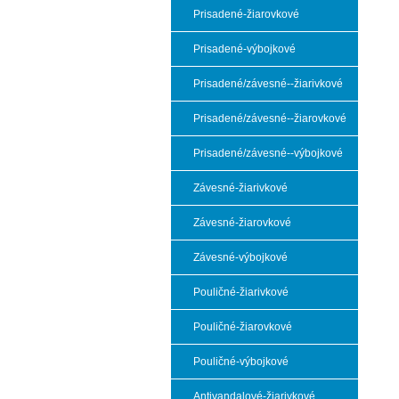
Prisadené-žiarovkové
Prisadené-výbojkové
Prisadené/závesné--žiarivkové
Prisadené/závesné--žiarovkové
Prisadené/závesné--výbojkové
Závesné-žiarivkové
Závesné-žiarovkové
Závesné-výbojkové
Pouličné-žiarivkové
Pouličné-žiarovkové
Pouličné-výbojkové
Antivandalové-žiarivkové