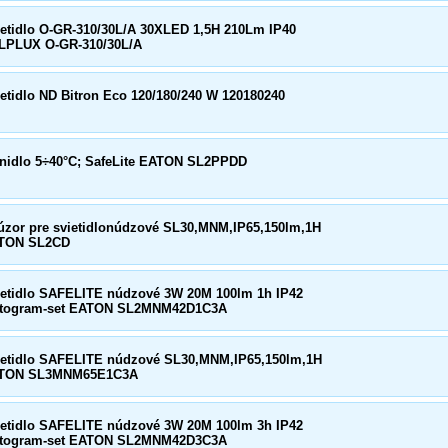
ietidlo O-GR-310/30L/A 30XLED 1,5H 210Lm IP40
LPLUX O-GR-310/30L/A
etidlo ND Bitron Eco 120/180/240 W 120180240
enidlo 5÷40°C; SafeLite EATON SL2PPDD
fúzor pre svietidlonúdzové SL30,MNM,IP65,150lm,1H
TON SL2CD
ietidlo SAFELITE núdzové 3W 20M 100lm 1h IP42
ktogram-set EATON SL2MNM42D1C3A
ietidlo SAFELITE núdzové SL30,MNM,IP65,150lm,1H
TON SL3MNM65E1C3A
ietidlo SAFELITE núdzové 3W 20M 100lm 3h IP42
ktogram-set EATON SL2MNM42D3C3A