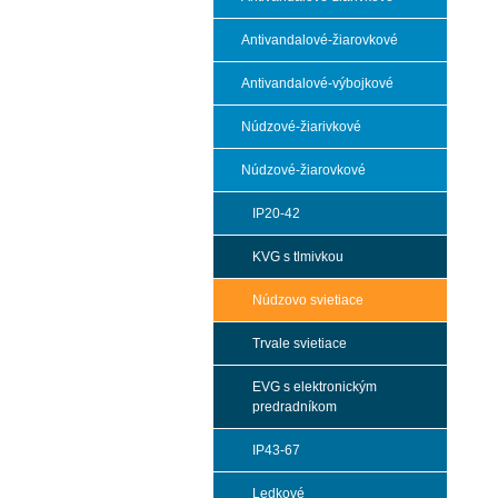
Antivandalové-žiarovkové
Antivandalové-výbojkové
Núdzové-žiarivkové
Núdzové-žiarovkové
IP20-42
KVG s tlmivkou
Núdzovo svietiace
Trvale svietiace
EVG s elektronickým
predradníkom
IP43-67
Ledkové