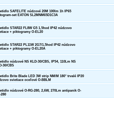
ietidlo SAFELITE núdzové 20M 100lm 1h IP65
ktogram-set EATON SL2MNM65D1C3A
ietidlo STAR22 FL8W G5 1,5hod IP42 núdzovo
etiace + piktogramy O-EL20
ietidlo STAR22 PL11W 2G7/1,5hod IP42 núdzovo
etiace + piktogramy O-EL20A
ietidlo núdzové NS KLD-30/CBS, IP54, 110Lm NS
D-30/CBS
etidlo Brite Blade LED 3W strip NM/M 180° trvalé IP20
dzovo svietiace oceľové O-BBLM
etidlo núdzové O-RG-280, 2,6W, 270Lm antipanik O-
-280