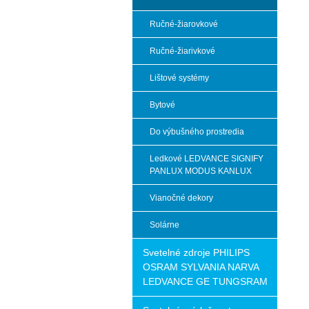
Ručné-žiarovkové
Ručné-žiarivkové
Lištové systémy
Bytové
Do výbušného prostredia
Ledkové LEDVANCE SIGNIFY
PANLUX MODUS KANLUX
Vianočné dekory
Solárne
Svetelné zdroje PHILIPS
OSRAM SYLVANIA NARVA
LEDVANCE GE TUNGSRAM