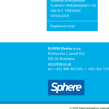
Svetelné príslušenstvo
TLMIVKY PREDRADNIKY VSI
VMI ELT TRIDONIC
VOSSLOCH
Doplnkový tovar
ELRON Elektro s.r.o.
Rožňavská 1 (areál R1)
831 04 Bratislava
elron@elron.sk
tel. + 421 948 303 545 / +421 911 713
© 2026 Elektroinštalačný materiá