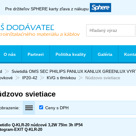
Pre držiteľov SPHERE karty zľava z nákupu
O nás
Partneri
Politika kvality
Galéria
Konta
d
Svietidlá OMS SEC PHILIPS PANLUX KANLUX GREENLUX VY
rovkové
IP20-42
KVG s tlmivkou
Núdzovo svietiace
dzovo svietiace
obrazenie:
Ceny s DPH
etidlo Q-KLR-20 núdzové 3,2W 75lm 3h IP54
ktogram-EXIT Q-KLR-20