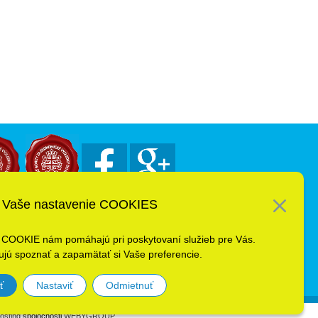
Vaše nastavenie COOKIES
 COOKIE nám pomáhajú pri poskytovaní služieb pre Vás.
jú spoznať a zapamätať si Vaše preferencie.
ť
Nastaviť
Odmietnuť
osting
spoločnosti
WEBYGROUP