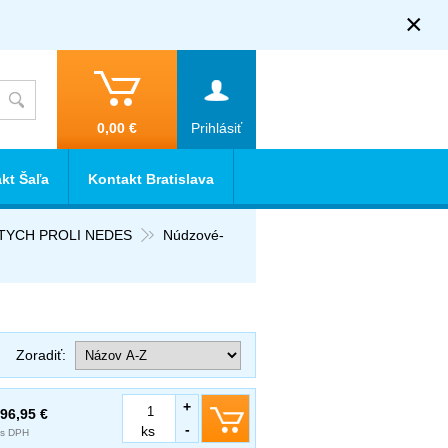
×
0,00 €
Prihlásiť
kt Šaľa
Kontakt Bratislava
RTYCH PROLI NEDES
Núdzové-
Zoradiť:
+
96,95 €
-
ks
s DPH