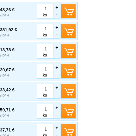
+
43,26 €
-
ks
s DPH
+
381,92 €
-
ks
s DPH
+
13,78 €
-
ks
s DPH
+
20,67 €
-
ks
s DPH
+
33,42 €
-
ks
s DPH
+
59,71 €
-
ks
s DPH
+
37,71 €
-
ks
s DPH