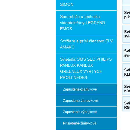
SIMON
Sv
Spotrebiče a technika
pi
videotelefóny LEGRAND
EMOS
Sv
svi
Stožiare a príslušenstvo ELV
AMAKO
Sv
svi
Svietidlá OMS SEC PHILIPS
PANLUX KANLUX
Sv
GREENLUX VYRTYCH
KL
PROLI NEDES
Svi
Zapustené-žiarivkové
nú
Zapustené-žiarovkové
Svi
RG
Zapustené-výbojkové
Prisadené-žiarivkové