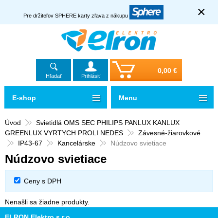
×
Pre držiteľov SPHERE karty zľava z nákupu
0,00 €
Hľadať
Prihlásiť
E-shop
Menu
Úvod
Svietidlá OMS SEC PHILIPS PANLUX KANLUX
GREENLUX VYRTYCH PROLI NEDES
Závesné-žiarovkové
IP43-67
Kancelárske
Núdzovo svietiace
Núdzovo svietiace
Ceny s DPH
Nenašli sa žiadne produkty.
ELRON Elektro s.r.o.