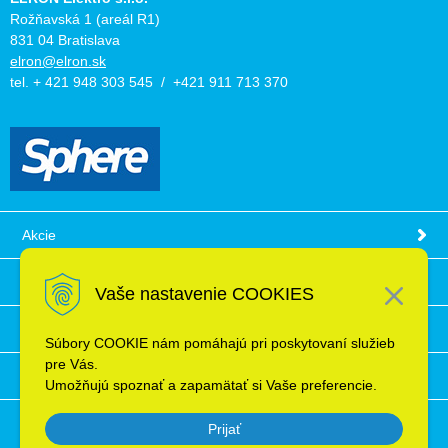
Rožňavská 1 (areál R1)
831 04 Bratislava
elron@elron.sk
tel. + 421 948 303 545 / +421 911 713 370
Akcie
Obchodné podmienky
Vaše nastavenie COOKIES
Technické informácie
Súbory COOKIE nám pomáhajú pri poskytovaní služieb
pre Vás.
Ochrana osobných údajov
Umožňujú spoznať a zapamätať si Vaše preferencie.
Prijať