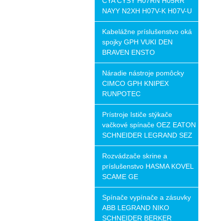
CYA CYSY H07RN H05RR
NAYY N2XH H07V-K H07V-U
Kabelážne príslušenstvo oká
spojky GPH VUKI DEN
BRAVEN ENSTO
Náradie nástroje pomôcky
CIMCO GPH KNIPEX
RUNPOTEC
Prístroje Ističe stýkače
vačkové spínače OEZ EATON
SCHNEIDER LEGRAND SEZ
Rozvádzače skrine a
príslušenstvo HASMA KOVEL
SCAME GE
Spínače vypínače a zásuvky
ABB LEGRAND NIKO
SCHNEIDER BERKER