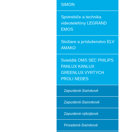
SIMON
Spotrebiče a technika
videotelefóny LEGRAND
EMOS
Stožiare a príslušenstvo ELV
AMAKO
Svietidlá OMS SEC PHILIPS
PANLUX KANLUX
GREENLUX VYRTYCH
PROLI NEDES
Zapustené-žiarivkové
Zapustené-žiarovkové
Zapustené-výbojkové
Prisadené-žiarivkové