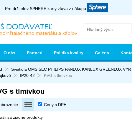
Pre držiteľov SPHERE karty zľava z nákupu
O nás
Partneri
Politika kvality
Galéria
Konta
d
Svietidlá OMS SEC PHILIPS PANLUX KANLUX GREENLUX VY
ojkové
IP20-42
KVG s tlmivkou
G s tlmivkou
obrazenie:
Ceny s DPH
šli sa žiadne produkty.