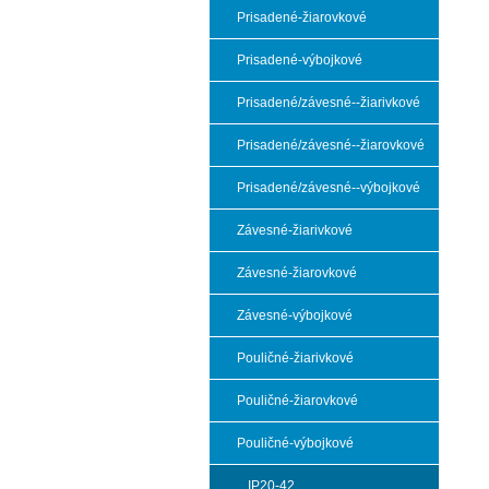
Prisadené-žiarovkové
Prisadené-výbojkové
Prisadené/závesné--žiarivkové
Prisadené/závesné--žiarovkové
Prisadené/závesné--výbojkové
Závesné-žiarivkové
Závesné-žiarovkové
Závesné-výbojkové
Pouličné-žiarivkové
Pouličné-žiarovkové
Pouličné-výbojkové
IP20-42