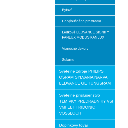
Bytové
Do výbušného prostredia
Ledkové LEDVANCE SIGNIFY
PANLUX MODUS KANLUX
Vianočné dekory
Solárne
Svetelné zdroje PHILIPS
OSRAM SYLVANIA NARVA
LEDVANCE GE TUNGSRAM
Svetelné príslušenstvo
TLMIVKY PREDRADNIKY VSI
VMI ELT TRIDONIC
VOSSLOCH
Doplnkový tovar