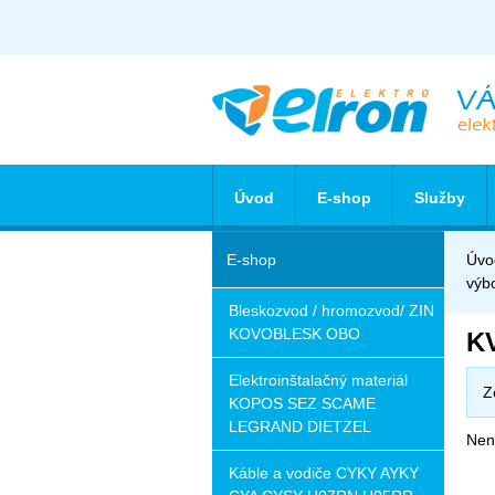
Úvod
E-shop
Služby
E-shop
Úvo
výb
Bleskozvod / hromozvod/ ZIN
KOVOBLESK OBO
KV
Elektroinštalačný materiál
Z
KOPOS SEZ SCAME
LEGRAND DIETZEL
Nena
Káble a vodiče CYKY AYKY