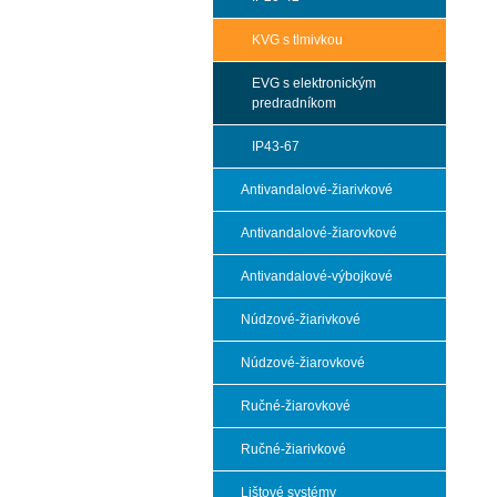
KVG s tlmivkou
EVG s elektronickým
predradníkom
IP43-67
Antivandalové-žiarivkové
Antivandalové-žiarovkové
Antivandalové-výbojkové
Núdzové-žiarivkové
Núdzové-žiarovkové
Ručné-žiarovkové
Ručné-žiarivkové
Lištové systémy