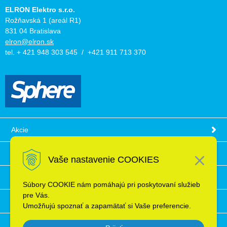
ELRON Elektro s.r.o.
Rožňavská 1 (areál R1)
831 04 Bratislava
elron@elron.sk
tel. + 421 948 303 545 / +421 911 713 370
Akcie
Obchodné podmienky
Vaše nastavenie COOKIES
Technické informácie
Súbory COOKIE nám pomáhajú pri poskytovaní služieb
pre Vás.
Ochrana osobných údajov
Umožňujú spoznať a zapamätať si Vaše preferencie.