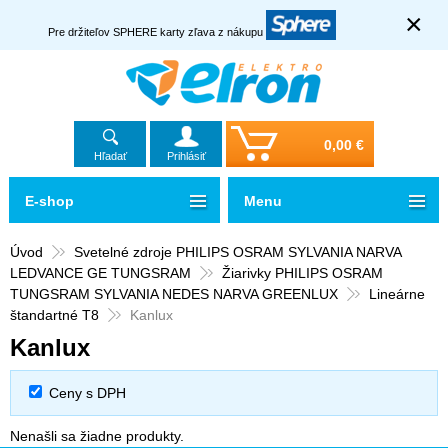
×
Pre držiteľov SPHERE karty zľava z nákupu
0,00 €
Hľadať
Prihlásiť
E-shop
Menu
Úvod
Svetelné zdroje PHILIPS OSRAM SYLVANIA NARVA
LEDVANCE GE TUNGSRAM
Žiarivky PHILIPS OSRAM
TUNGSRAM SYLVANIA NEDES NARVA GREENLUX
Lineárne
štandartné T8
Kanlux
Kanlux
Ceny s DPH
Nenašli sa žiadne produkty.