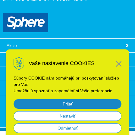
Akcie
Obchodné podmienky
Vaše nastavenie COOKIES
Technické informácie
Súbory COOKIE nám pomáhajú pri poskytovaní služieb
pre Vás.
Ochrana osobných údajov
Umožňujú spoznať a zapamätať si Vaše preferencie.
Prijať
Nastaviť
Odmietnuť