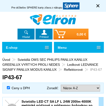
×
Pre držiteľov SPHERE karty zľava z nákupu
0,00 €
Hľadať
Prihlásiť
E-shop
Menu
Úvod
Svietidlá OMS SEC PHILIPS PANLUX KANLUX
GREENLUX VYRTYCH PROLI NEDES
Ledkové LEDVANCE
SIGNIFY PANLUX MODUS KANLUX
Reflektorové
IP43-67
IP43-67
Ceny s DPH
Zoradiť:
Svietidlo LED CT SA LF L 24W 200lm 4000K
metrické núdzové s prídavnou šošovkou so