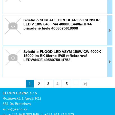
Svietidlo SURFACE CIRCULAR 350 SENSOR
LED V 18W 840 IP44 4000K 1440lm IP44
prisadené biele 4058075618008
Svietidlo FLOOD LED ASYM 150W CW 4000K
15000 lm BK čierne IP65 reflektorové
LEDVANCE 4058075814752
1
2
3
4
5
…
>|
ELRON Elektro s.r.o.
Rožňavská 1 (areál R1)
831 04 Bratislava
elron@elron.sk
tel. + 421 948 303 545 / +421 911 713 370