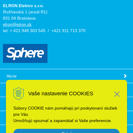
ELRON Elektro s.r.o.
Rožňavská 1 (areál R1)
831 04 Bratislava
elron@elron.sk
tel. + 421 948 303 545 / +421 911 713 370
Akcie
Obchodné podmienky
Vaše nastavenie COOKIES
Technické informácie
Súbory COOKIE nám pomáhajú pri poskytovaní služieb
pre Vás.
Ochrana osobných údajov
Umožňujú spoznať a zapamätať si Vaše preferencie.