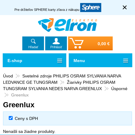
×
Pre držiteľov SPHERE karty zľava z nákupu
0,00 €
Hľadať
Prihlásiť
E-shop
Menu
Úvod
Svetelné zdroje PHILIPS OSRAM SYLVANIA NARVA
LEDVANCE GE TUNGSRAM
Žiarivky PHILIPS OSRAM
TUNGSRAM SYLVANIA NEDES NARVA GREENLUX
Úsporné
Greenlux
Greenlux
Ceny s DPH
Nenašli sa žiadne produkty.