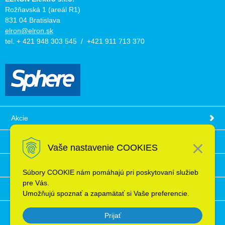
Rožňavská 1 (areál R1)
831 04 Bratislava
elron@elron.sk
tel. + 421 948 303 545 / +421 911 713 370
Akcie
Obchodné podmienky
Vaše nastavenie COOKIES
Technické informácie
Súbory COOKIE nám pomáhajú pri poskytovaní služieb
pre Vás.
Ochrana osobných údajov
Umožňujú spoznať a zapamätať si Vaše preferencie.
Prijať