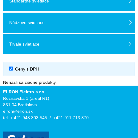
Štandartne svietiace
Núdzovo svietiace
Trvale svietiace
Ceny s DPH
Nenašli sa žiadne produkty.
ELRON Elektro s.r.o.
Rožňavská 1 (areál R1)
831 04 Bratislava
elron@elron.sk
tel. + 421 948 303 545 / +421 911 713 370