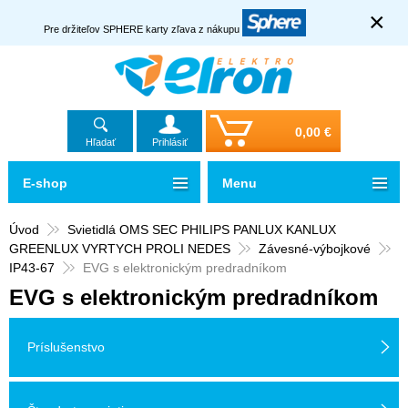
×
Pre držiteľov SPHERE karty zľava z nákupu
0,00 €
Hľadať
Prihlásiť
E-shop
Menu
Úvod
Svietidlá OMS SEC PHILIPS PANLUX KANLUX
GREENLUX VYRTYCH PROLI NEDES
Závesné-výbojkové
IP43-67
EVG s elektronickým predradníkom
EVG s elektronickým predradníkom
Príslušenstvo