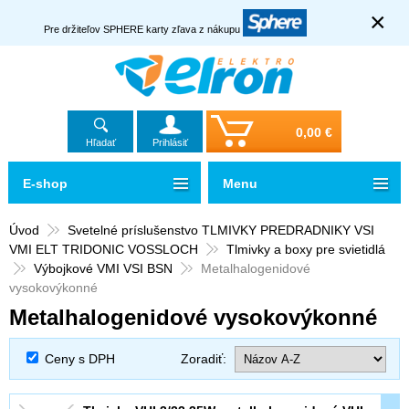
×
Pre držiteľov SPHERE karty zľava z nákupu
0,00 €
Hľadať
Prihlásiť
E-shop
Menu
Úvod
Svetelné príslušenstvo TLMIVKY PREDRADNIKY VSI
VMI ELT TRIDONIC VOSSLOCH
Tlmivky a boxy pre svietidlá
Výbojkové VMI VSI BSN
Metalhalogenidové
vysokovýkonné
Metalhalogenidové vysokovýkonné
Ceny s DPH
Zoradiť: