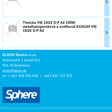
Tlmivka VSI 15/22 D-P A2 150W
metalhalogenidová a sodíková 6116104 VSI
15/22 D-P A2
ELRON Elektro s.r.o.
Rožňavská 1 (areál R1)
831 04 Bratislava
elron@elron.sk
tel. + 421 948 303 545 / +421 911 713 370