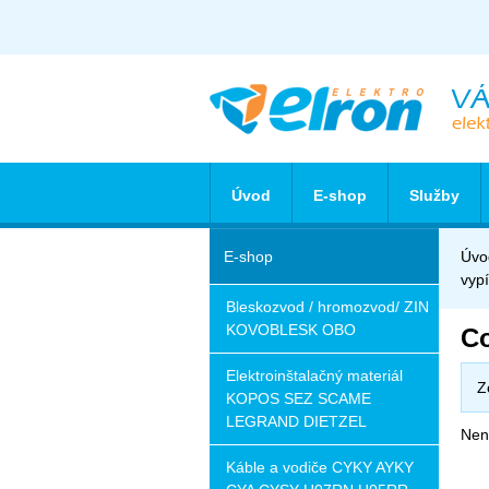
Úvod
E-shop
Služby
E-shop
Úvo
vyp
Bleskozvod / hromozvod/ ZIN
KOVOBLESK OBO
Co
Elektroinštalačný materiál
Z
KOPOS SEZ SCAME
LEGRAND DIETZEL
Nena
Káble a vodiče CYKY AYKY