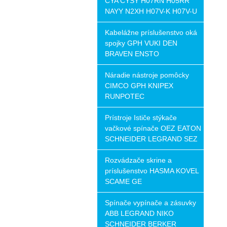
CYA CYSY H07RN H05RR
NAYY N2XH H07V-K H07V-U
Kabelážne príslušenstvo oká
spojky GPH VUKI DEN
BRAVEN ENSTO
Náradie nástroje pomôcky
CIMCO GPH KNIPEX
RUNPOTEC
Prístroje Ističe stýkače
vačkové spínače OEZ EATON
SCHNEIDER LEGRAND SEZ
Rozvádzače skrine a
príslušenstvo HASMA KOVEL
SCAME GE
Spínače vypínače a zásuvky
ABB LEGRAND NIKO
SCHNEIDER BERKER