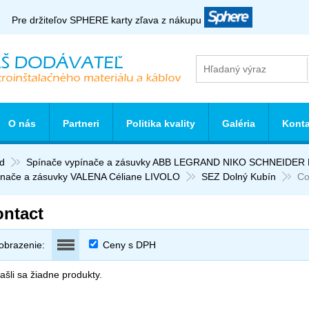
Pre držiteľov SPHERE karty zľava z nákupu
O nás
Partneri
Politika kvality
Galéria
Konta
d
Spínače vypínače a zásuvky ABB LEGRAND NIKO SCHNEIDE
ínače a zásuvky VALENA Céliane LIVOLO
SEZ Dolný Kubín
Co
ntact
obrazenie:
Ceny s DPH
šli sa žiadne produkty.