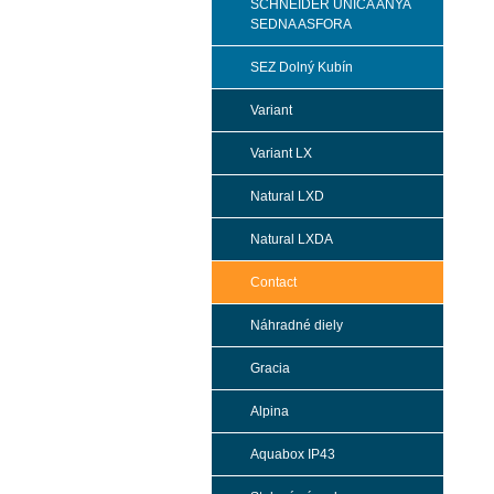
SCHNEIDER UNICA ANYA
SEDNA ASFORA
SEZ Dolný Kubín
Variant
Variant LX
Natural LXD
Natural LXDA
Contact
Náhradné diely
Gracia
Alpina
Aquabox IP43