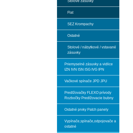
Stolové zásuvky
Flat
SEZ Krompachy
Ostatné
Stolové / nábytkové / vstavané
zásuvky
Priemyselné zásuvky a vidlice
IZN IVN ISN ISG IVG IPN
Vačkové spínače JPD JPU
Predlžovačky FLEXO prívody
Rozbočky Predlžovacie bubny
Ostatné prvky Patch panely
Vypínače,spínače,odpojovače a
ostatné