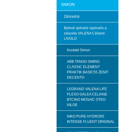
SIMON
Záhradná
Bytové spínače vypínače a
zásuvky VALENA Céliane
LIVOLO
Kontakt Simon
ABB TANGO SWING
CLASSIC ELEMENT
PRAKTIK BASIC55 ZENIT
DECENTO
LEGRAND VALENA LIFE
PLEXO GALEA CELIANE
BTCINO MOSAIC OTEO
NILOE
NIKO PURE HYDRO55
INTENSE FLUENT ORIGINAL