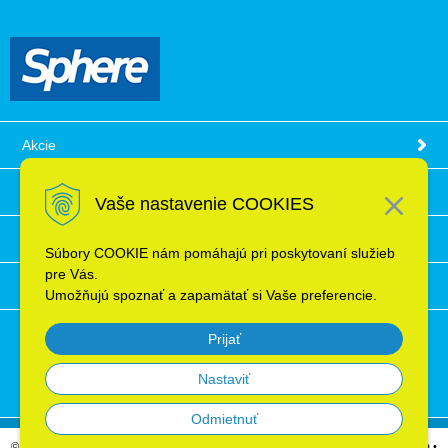
Akcie
Obchodné podmienky
Vaše nastavenie COOKIES
Technické informácie
Súbory COOKIE nám pomáhajú pri poskytovaní služieb
pre Vás.
Ochrana osobných údajov
Umožňujú spoznať a zapamätať si Vaše preferencie.
Prijať
Nastaviť
Odmietnuť
© 2026 Elektroinštalačný materiál, káble, vodiče, supermarket ELRON s.r.o. Bratislava •