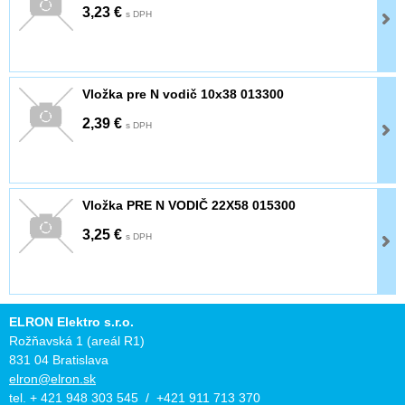
3,23 €
s DPH
Vložka pre N vodič 10x38 013300
2,39 €
s DPH
Vložka PRE N VODIČ 22X58 015300
3,25 €
s DPH
ELRON Elektro s.r.o.
Rožňavská 1 (areál R1)
831 04 Bratislava
elron@elron.sk
tel. + 421 948 303 545 / +421 911 713 370