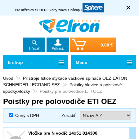
×
Pre držiteľov SPHERE karty zľava z nákupu
0,00 €
Hľadať
Prihlásiť
E-shop
Menu
Úvod
Prístroje Ističe stýkače vačkové spínače OEZ EATON
SCHNEIDER LEGRAND SEZ
Poistky hlavice a poistkové
spodky,vložky
Poistky pre polovodiče ETI OEZ
Poistky pre polovodiče ETI OEZ
Ceny s DPH
Zoradiť:
Vložka pre N vodič 14x51 014300