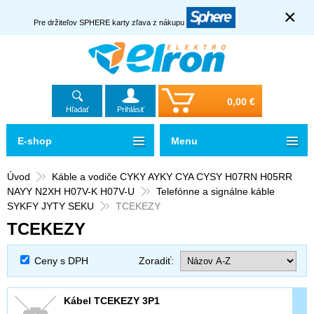
×
Pre držiteľov SPHERE karty zľava z nákupu
0,00 €
Hľadať
Prihlásiť
E-shop
Menu
Úvod
Káble a vodiče CYKY AYKY CYA CYSY H07RN H05RR
NAYY N2XH H07V-K H07V-U
Telefónne a signálne káble
SYKFY JYTY SEKU
TCEKEZY
TCEKEZY
Ceny s DPH
Zoradiť:
Kábel TCEKEZY 3P1