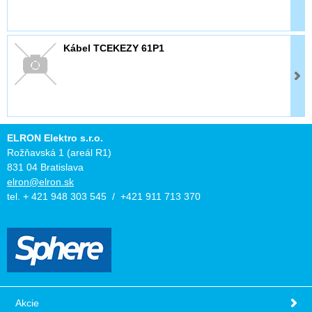
Kábel TCEKEZY 61P1
ELRON Elektro s.r.o.
Rožňavská 1 (areál R1)
831 04 Bratislava
elron@elron.sk
tel. + 421 948 303 545 / +421 911 713 370
Akcie