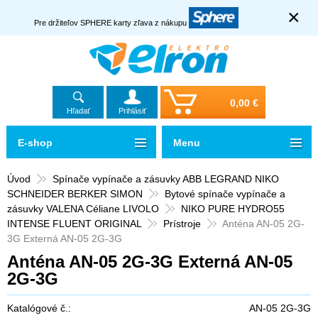
×
Pre držiteľov SPHERE karty zľava z nákupu
0,00 €
Hľadať
Prihlásiť
E-shop
Menu
Úvod
Spínače vypínače a zásuvky ABB LEGRAND NIKO
SCHNEIDER BERKER SIMON
Bytové spínače vypínače a
zásuvky VALENA Céliane LIVOLO
NIKO PURE HYDRO55
INTENSE FLUENT ORIGINAL
Prístroje
Anténa AN-05 2G-
3G Externá AN-05 2G-3G
Anténa AN-05 2G-3G Externá AN-05
2G-3G
Katalógové č.:
AN-05 2G-3G