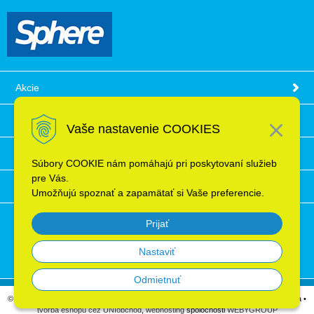
Akcie
Obchodné podmienky
Vaše nastavenie COOKIES
Technické informácie
Súbory COOKIE nám pomáhajú pri poskytovaní služieb
pre Vás.
Ochrana osobných údajov
Umožňujú spoznať a zapamätať si Vaše preferencie.
Prijať
Nastaviť
Odmietnuť
© 2026 Elektroinštalačný materiál, káble, vodiče, supermarket ELRON s.r.o. Bratislava •
tvorba eshopu cez UNIobchod
,
webhosting
spoločnosti
WEBYGROUP